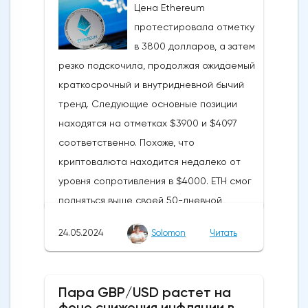
Цена Ethereum
протестировала отметку
в 3800 долларов, а затем
резко подскочила, продолжая ожидаемый
краткосрочный и внутридневной бычий
тренд. Следующие основные позиции
находятся на отметках $3900 и $4097
соответственно. Похоже, что
криптовалюта находится недалеко от
уровня сопротивления в $4000. ETH смог
подняться выше своей 50-дневной
скользящей средней из-за недавних
24.05.2024
Solomon
Читать
бычьих колебаний, которые могут развеять
опасения инвесторов по поводу
направления движения
Пара GBP/USD растет на
криптовалюты.Курс супер-альткоина не
фоне снижения инфляции в