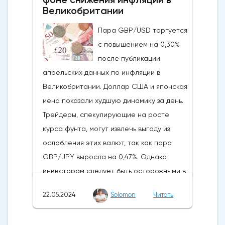
рос до тех пор, пока за неделю до
Великобритании
истечения последнего срока для VanEck,
Пара GBP/USD торгуется
21Shares и ARK не утвердили спотовые ETF
с повышением на 0,30%
на Ethereum. К счастью для Ethereum, в
после публикации
понедельник, 20 мая, ожидания стали
апрельских данных по инфляции в
более оптимистичными, что помогло
Великобритании. Доллар США и японская
криптовалюте вырасти более чем на 20%.
иена показали худшую динамику за день.
Таким образом, Ethereum преодолел
Трейдеры, спекулирующие на росте
отметку сопротивления в 3800
курса фунта, могут извлечь выгоду из
долларов.Осцилляторы и цена самого
ослабления этих валют, так как пара
Эфириума показывают, что произошло
GBP/JPY выросла на 0,47%. Однако
значительное восстановление
инвесторам следует быть осторожными в
динамической стороны монеты. Таким
отношении возможных изменений цен в
образом, все эти факторы будут
22.05.2024
Solomon
Читать
связи с открытием европейского
поддерживать дальнейший рост
рынка.Инфляция в Великобритании
движения.Мы можем ожидать прорыва