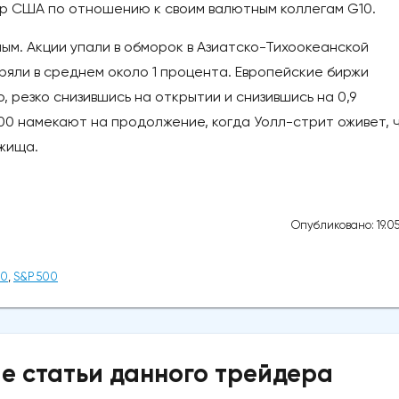
ар США по отношению к своим валютным коллегам G10.
ным. Акции упали в обморок в Азиатско-Тихоокеанской
ряли в среднем около 1 процента. Европейские биржи
 резко снизившись на открытии и снизившись на 0,9
00 намекают на продолжение, когда Уолл-стрит оживет, 
жища.
Опубликовано: 19.05
00
,
S&P 500
е статьи данного трейдера