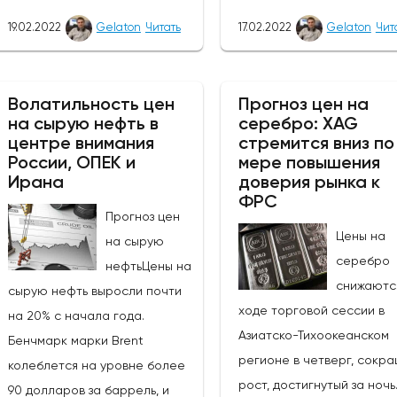
более маловероятным,
этом году. Вчерашний пр
19.02.2022
Gelaton
Читать
17.02.2022
Gelaton
Чит
поскольку как
заседания FOMC был вос
фундаментальный, так и
рынками в голубином свет
технический фон сейчас
протокол немного устаре
Волатильность цен
Прогноз цен на
выглядят негативными, хотя
пор появились новые дан
на сырую нефть в
серебро: XAG
любое ослабление
высокая инфляция в США)
центре внимания
стремится вниз по
напряженности в Украине
геополитику (Россия /Укр
России, ОПЕК и
мере повышения
помогло бы ослабить
Ирана
благоприятствующую не
доверия рынка к
ФРС
некоторое понижательное
осторожному подходу к р
Прогноз цен
давление. Поддержка на
сегодня утром, стерлинг 
Цены на
на сырую
уровне $39,6 тыс. уже была
момент отказался от неп
серебро
нефтьЦены на
протестирована сегодня и
риска. Были предложены и
снижаютс
сырую нефть выросли почти
удержана, и она должна
безопасные убежища, но 
ходе торговой сессии в
на 20% с начала года.
продолжать оставаться
колеблются по мере пос
Азиатско-Тихоокеанском
Бенчмарк марки Brent
твердой, в противном случае
новостей. В случае деэс
регионе в четверг, сокр
колеблется на уровне более
вероятен переход к $37 тыс.
напряженности, я думаю, 
рост, достигнутый за ночь
90 долларов за баррель, и