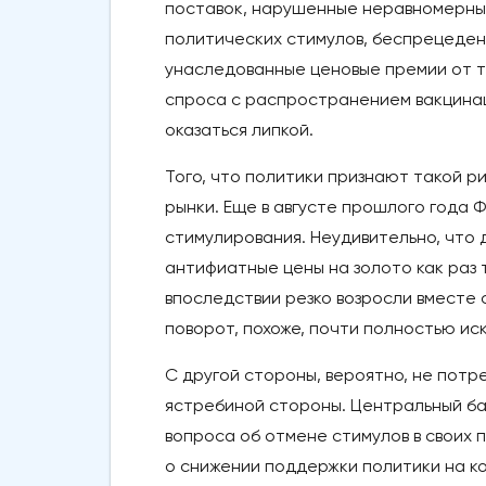
поставок, нарушенные неравномерным
политических стимулов, беспрецеден
унаследованные ценовые премии от т
спроса с распространением вакцинац
оказаться липкой.
Того, что политики признают такой р
рынки. Еще в августе прошлого года 
стимулирования. Неудивительно, что 
антифиатные цены на золото как раз 
впоследствии резко возросли вместе
поворот, похоже, почти полностью ис
С другой стороны, вероятно, не потр
ястребиной стороны. Центральный ба
вопроса об отмене стимулов в своих 
о снижении поддержки политики на к