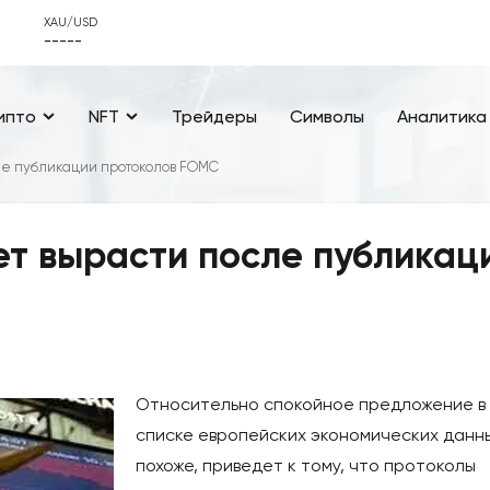
XAU/USD
-----
ипто
NFT
Трейдеры
Символы
Аналитика
ле публикации протоколов FOMC
т вырасти после публикац
Относительно спокойное предложение в
списке европейских экономических данны
похоже, приведет к тому, что протоколы