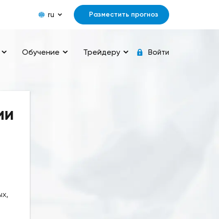
ru
Разместить прогноз
Обучение
Трейдеру
Войти
ии
х,