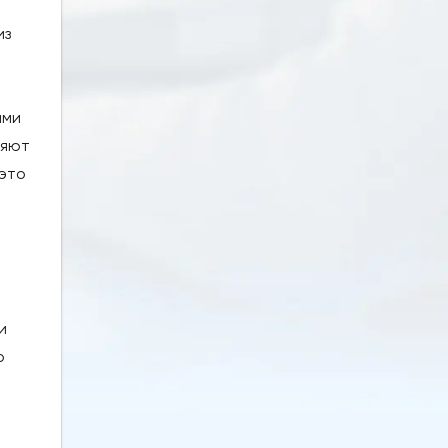
из
ими
ряют
 это
и
о