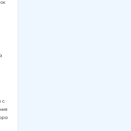
ток
й
 с
ния
вора