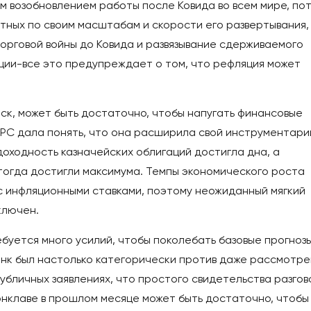
 возобновлением работы после Ковида во всем мире, по
тных по своим масштабам и скорости его развертывания,
орговой войны до Ковида и развязывание сдерживаемого
ии-все это предупреждает о том, что рефляция может
иск, может быть достаточно, чтобы напугать финансовые
ФРС дала понять, что она расширила свой инструментари
доходность казначейских облигаций достигла дна, а
тогда достигли максимума. Темпы экономического роста
 с инфляционными ставками, поэтому неожиданный мягкий
ключен.
ебуется много усилий, чтобы поколебать базовые прогнозы
нк был настолько категорически против даже рассмотре
публичных заявлениях, что простого свидетельства разго
онклаве в прошлом месяце может быть достаточно, чтобы