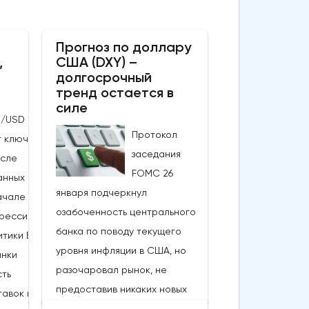
Прогноз по доллару
,
США (DXY) –
долгосрочный
тренд остается в
силе
P/USD
Протокол
т ключевые
заседания
осле
FOMC 26
анных по
января подчеркнул
ачале этой
озабоченность центрального
грессивный
банка по поводу текущего
итики Банка
уровня инфляции в США, но
ынки
разочаровал рынок, не
ть
предоставив никаких новых
авок в
подсказок или графика