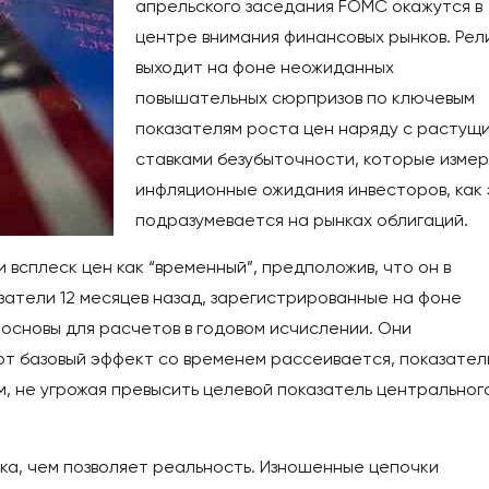
апрельского заседания FOMC окажутся в
центре внимания финансовых рынков. Рел
выходит на фоне неожиданных
повышательных сюрпризов по ключевым
показателям роста цен наряду с растущ
ставками безубыточности, которые изме
инфляционные ожидания инвесторов, как
подразумевается на рынках облигаций.
 всплеск цен как “временный”, предположив, что он в
затели 12 месяцев назад, зарегистрированные на фоне
 основы для расчетов в годовом исчислении. Они
тот базовый эффект со временем рассеивается, показател
м, не угрожая превысить целевой показатель центральног
ка, чем позволяет реальность. Изношенные цепочки