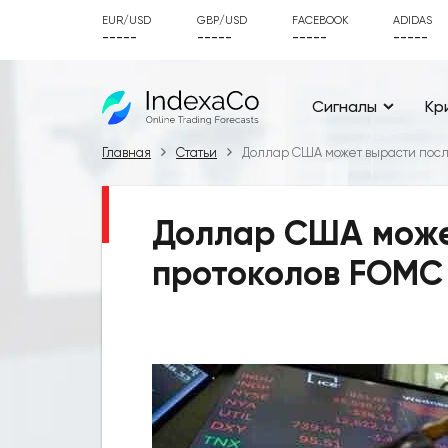
EUR/USD
GBP/USD
FACEBOOK
ADIDAS
-----
-----
-----
-----
Сигналы
Кр
Главная
Статьи
Доллар США может вырасти пос
Доллар США може
протоколов FOMC