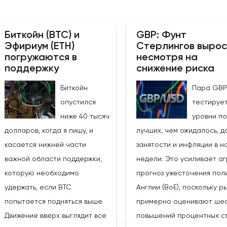
Биткойн (BTC) и
GBP: Фунт
Эфириум (ETH)
Стерлингов вырос
погружаются в
несмотря на
поддержку
снижение риска
Биткойн
Пара GB
опустился
тестируе
ниже 40 тысяч
уровни п
долларов, когда я пишу, и
лучших, чем ожидалось, д
касается нижней части
занятости и инфляции в н
важной области поддержки,
недели. Это усиливает а
которую необходимо
прогноз ужесточения пол
удержать, если BTC
Англии (BoE), поскольку р
попытается подняться выше.
примерно оценивают шес
Движение вверх выглядит все
повышений процентных ст