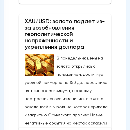
банк говорилось, что японские власти
сегодня провели интервенцию, чтобы
XAU/USD: золото падает из-
поддержать иену, которая достигла самых
за возобновления
низких уровней с середины 2024 года,
геополитической
когда проводилась последняя
напряженности и
интервенция. произошло.Сегодняшние
укрепления доллара
действия следуют недавнему сообщению
В понедельник цены на
о готовности властей вмешаться, когда
золото открылись с
пара USDJPY преодолеет сопротивление
понижением, достигнув
в зоне 160Новое ускорение достигло
уровней примерно на 150 долларов ниже
уровней, которые в последний раз
пятничного максимума, поскольку
торговались в конце февраля, и
настроения снова изменились в связи с
ознаменовало коррекцию почти на 61,8%
эскалацией в выходные, которая привела
от ралли 152,39/160,72, при этом
к закрытию Ормузского пролива.Новые
значительный медвежий сигнал был
негативные события на местах ослабили
замечен в виде всплеска через