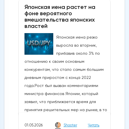
Японская иена растет на
фоне вероятного
вмешательства японских
властей
Японская иена резко
выросла во вторник,
прибавив около 3% по
отношению к своим основным
конкурентам, что стало самым большим
дневным приростом с конца 2022
года.Рост был вызван комментариями
министра финансов Японии, который
заявил, что приближается время для
принятия решительных мер на рынке, в то
время как в некоторых сообщениях со
01.05.2026
Shooter
Читать
ссылкой на правительство и центральный