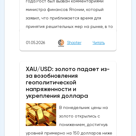
года.Рост был вызван комментариями
министра финансов Японии, который
заявил, что приближается время для
принятия решительных мер на рынке, в то
время как в некоторых сообщениях со
01.05.2026
Shooter
Читать
ссылкой на правительство и центральный
банк говорилось, что японские власти
сегодня провели интервенцию, чтобы
XAU/USD: золото падает из-
поддержать иену, которая достигла самых
за возобновления
низких уровней с середины 2024 года,
геополитической
когда проводилась последняя
напряженности и
интервенция. произошло.Сегодняшние
укрепления доллара
действия следуют недавнему сообщению
В понедельник цены на
о готовности властей вмешаться, когда
золото открылись с
пара USDJPY преодолеет сопротивление
понижением, достигнув
в зоне 160Новое ускорение достигло
уровней примерно на 150 долларов ниже