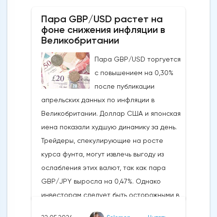
направления движения
Пара GBP/USD растет на
криптовалюты.Курс супер-альткоина не
фоне снижения инфляции в
рос до тех пор, пока за неделю до
Великобритании
истечения последнего срока для VanEck,
Пара GBP/USD торгуется
21Shares и ARK не утвердили спотовые ETF
с повышением на 0,30%
на Ethereum. К счастью для Ethereum, в
после публикации
понедельник, 20 мая, ожидания стали
апрельских данных по инфляции в
более оптимистичными, что помогло
Великобритании. Доллар США и японская
криптовалюте вырасти более чем на 20%.
иена показали худшую динамику за день.
Таким образом, Ethereum преодолел
Трейдеры, спекулирующие на росте
отметку сопротивления в 3800
курса фунта, могут извлечь выгоду из
долларов.Осцилляторы и цена самого
ослабления этих валют, так как пара
Эфириума показывают, что произошло
GBP/JPY выросла на 0,47%. Однако
значительное восстановление
инвесторам следует быть осторожными в
динамической стороны монеты. Таким
отношении возможных изменений цен в
образом, все эти факторы будут