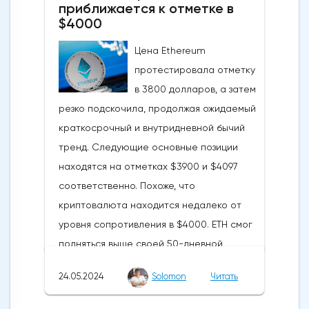
приближается к отметке в
$4000
Цена Ethereum
протестировала отметку
в 3800 долларов, а затем
резко подскочила, продолжая ожидаемый
краткосрочный и внутридневной бычий
тренд. Следующие основные позиции
находятся на отметках $3900 и $4097
соответственно. Похоже, что
криптовалюта находится недалеко от
уровня сопротивления в $4000. ETH смог
подняться выше своей 50-дневной
скользящей средней из-за недавних
24.05.2024
Solomon
Читать
бычьих колебаний, которые могут развеять
опасения инвесторов по поводу