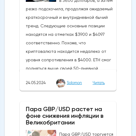
в 3800 долларов, а затем
резко подскочила, продолжая ожидаемый
краткосрочный и внутридневной бычий
тренд. Следующие основные позиции
находятся на отметках $3900 и $4097
соответственно. Похоже, что
криптовалюта находится недалеко от
уровня сопротивления в $4000. ETH смог
подняться выше своей 50-дневной
скользящей средней из-за недавних
24.05.2024
Solomon
Читать
бычьих колебаний, которые могут развеять
опасения инвесторов по поводу
направления движения
Пара GBP/USD растет на
криптовалюты.Курс супер-альткоина не
фоне снижения инфляции в
рос до тех пор, пока за неделю до
Великобритании
истечения последнего срока для VanEck,
Пара GBP/USD торгуется