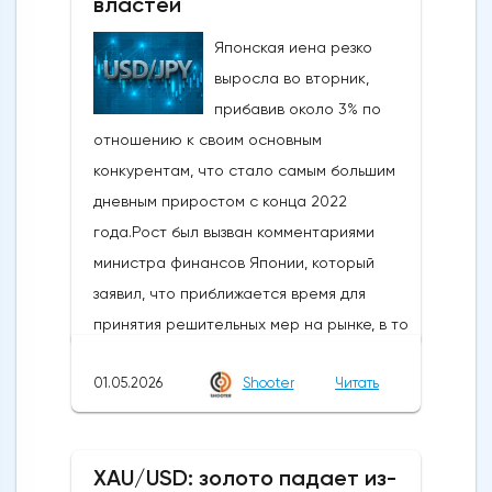
властей
Японская иена резко
выросла во вторник,
прибавив около 3% по
отношению к своим основным
конкурентам, что стало самым большим
дневным приростом с конца 2022
года.Рост был вызван комментариями
министра финансов Японии, который
заявил, что приближается время для
принятия решительных мер на рынке, в то
время как в некоторых сообщениях со
01.05.2026
Shooter
Читать
ссылкой на правительство и центральный
банк говорилось, что японские власти
сегодня провели интервенцию, чтобы
XAU/USD: золото падает из-
поддержать иену, которая достигла самых