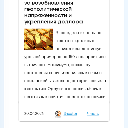
за возобновления
низких уровней с середины 2024 года,
геополитической
когда проводилась последняя
напряженности и
интервенция. произошло.Сегодняшние
укрепления доллара
действия следуют недавнему сообщению
В понедельник цены на
о готовности властей вмешаться, когда
золото открылись с
пара USDJPY преодолеет сопротивление
понижением, достигнув
в зоне 160Новое ускорение достигло
уровней примерно на 150 долларов ниже
уровней, которые в последний раз
пятничного максимума, поскольку
торговались в конце февраля, и
настроения снова изменились в связи с
ознаменовало коррекцию почти на 61,8%
эскалацией в выходные, которая привела
от ралли 152,39/160,72, при этом
к закрытию Ормузского пролива.Новые
значительный медвежий сигнал был
негативные события на местах ослабили
замечен в виде всплеска через
оптимизм и возродили опасения по поводу
восходящее и сгущающееся дневное
инфляции и других факторов, связанных с
20.04.2026
Shooter
Читать
облако Ишимоку (расположенное между
военной обстановкой, а также
157,59 и 155,99).Дневные технические