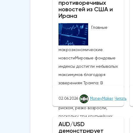
противоречивых
новостей из США и
Ирана
Главные
макроэкономические
новостиМировые фондовые
индексы достигли небывалых
максимумов благодаря
заверениям Трампа: В
понедельник глобальные
02.06.2026
MoneyMaker
Читать
настроения, связанные с
риском, резко возросли,
поскольку три крупнейших
AUD/USD
фондовых индекса США
демонстрирует
присоединились к MSCI World,