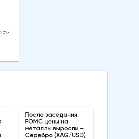
.2023
После заседания
я
FOMC цены на
металлы выросли –
а
Серебро (XAG/USD)