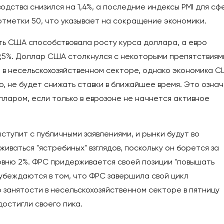
дства снизился на 1,4%, а последние индексы PMI для сф
 отметки 50, что указывает на сокращение экономики.
ь США способствовала росту курса доллара, а евро
 9,5%. Доллар США столкнулся с некоторыми препятствиям
и в несельскохозяйственном секторе, однако экономика 
о, не будет снижать ставки в ближайшее время. Это означ
лларом, если только в еврозоне не начнется активное
тупит с публичными заявлениями, и рынки будут во
иваться "ястребиных" взглядов, поскольку он борется за
овню 2%. ФРС придерживается своей позиции "повышать
 убеждаются в том, что ФРС завершила свой цикл
 занятости в несельскохозяйственном секторе в пятницу
достигли своего пика.