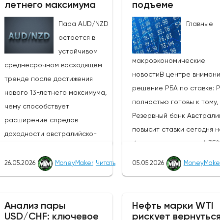
летнего максимума
подъеме
Пара AUD/NZD
Главные
остается в
устойчивом
макроэкономические
среднесрочном восходящем
новостиВ центре вниман
тренде после достижения
решение РБА по ставке: 
нового 13-летнего максимума,
полностью готовы к тому,
чему способствует
Резервный банк Австрали
расширение спредов
повысит ставки сегодня н
доходности австралийско-
базисных пунктов до 4,35
новозеландских облигаций и
ставке денежной политик
усиление агрессивного
26.05.2026
MoneyMaker
Читать
05.05.2026
MoneyMake
(третий раз подряд),
настроя РБА по отношению к
сопроводительное заявл
РБНЗ.Центральный банк Новой
и пресс-конференция им
Зеландии, РБНЗ, объявит о
Анализ пары
Нефть марки WTI
решающее значение для
USD/CHF: ключевое
рискует вернуться
своем решении по денежно-