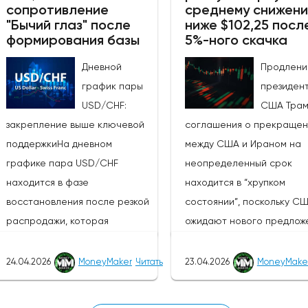
сопротивление
среднему снижен
получения информации о 
кредитной политике завтра, в
"Бычий глаз" после
ниже $102,25 посл
будет ли РБА и дальше
среду, 27 мая 2026 года, в
формирования базы
5%-ного скачка
придерживаться "ястреби
10:00 по восточному времени,
курса.Устойчивость
Дневной
Продлени
после чего час спустя
промышленного производ
график пары
президен
состоится пресс-
в США: Последние данны
USD/CHF:
США Тра
конференция главы банка
производственным заказа
закрепление выше ключевой
соглашения о прекращен
Бремана.Участники рынка
март превзошли ожидани
поддержкиНа дневном
между США и Ираном на
ожидают, что РБНЗ сохранит
(фактический показатель: 
графике пара USD/CHF
неопределенный срок
официальную денежную
м/м, консенсус-прогноз: 0
находится в фазе
находится в “хрупком
ставку на уровне 2,25%. РБНЗ
февраль: 0,3%,
восстановления после резкой
состоянии”, поскольку С
придерживался
пересмотренный с 0%),
распродажи, которая
ожидают нового предлож
выжидательной позиции с
подтвердив мнение
наблюдалась в начале 2026
Ирана о начале очередн
момента завершения цикла
Федеральной резервной
года. Достигнув дна вблизи
раунда мирных
24.04.2026
MoneyMaker
Читать
23.04.2026
MoneyMake
снижения процентных ставок в
системы о том, что рост 
отметки 0,7600, пара
переговоров.США и Иран
ноябре 2025 года, сославшись
продолжаться дольше, и
сформировала серию более
прежнему вовлечены в бо
на риски стагфляции,