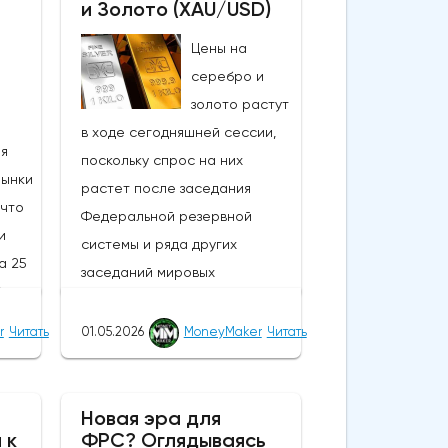
и Золото (XAU/USD)
Цены на
серебро и
золото растут
в ходе сегодняшней сессии,
ия
поскольку спрос на них
Рынки
растет после заседания
 что
Федеральной резервной
и
системы и ряда других
а 25
заседаний мировых
% по
центральных банков; в то
и
время как сырая нефть и
r
Читать
01.05.2026
MoneyMaker
Читать
доллар США колеблются в
ение
ходе сегодняшней сессии,
еют
драгоценные металлы и более
Новая эра для
 к
ФРС? Оглядываясь
рискованные активы в целом