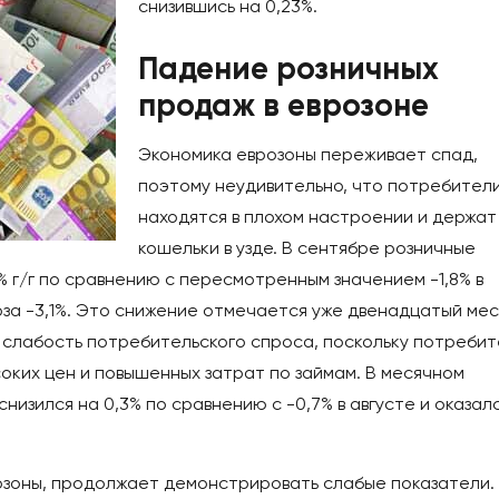
снизившись на 0,23%.
Падение розничных
продаж в еврозоне
Экономика еврозоны переживает спад,
поэтому неудивительно, что потребител
находятся в плохом настроении и держат
кошельки в узде. В сентябре розничные
% г/г по сравнению с пересмотренным значением -1,8% в
оза -3,1%. Это снижение отмечается уже двенадцатый ме
ю слабость потребительского спроса, поскольку потреби
оких цен и повышенных затрат по займам. В месячном
изился на 0,3% по сравнению с -0,7% в августе и оказал
озоны, продолжает демонстрировать слабые показатели.