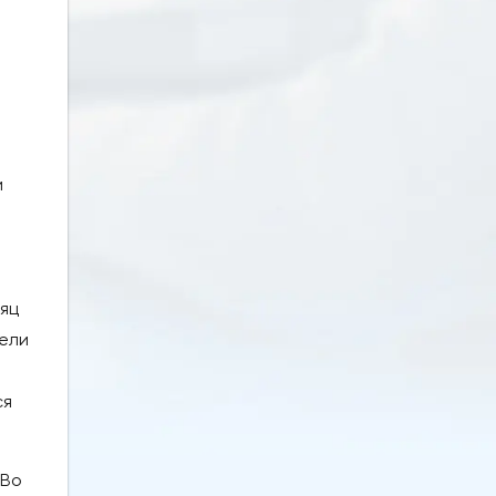
и
сяц
тели
ся
 Во