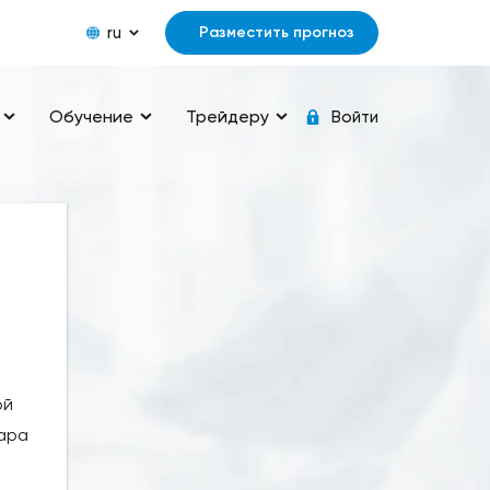
ru
Разместить прогноз
Обучение
Трейдеру
Войти
ой
пара