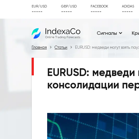
EUR/USD
GBP/USD
FACEBOOK
ADIDAS
-----
-----
-----
-----
Сигналы
Кр
Главная
Статьи
EURUSD: медведи могут взять па
EURUSD: медведи 
консолидации пер