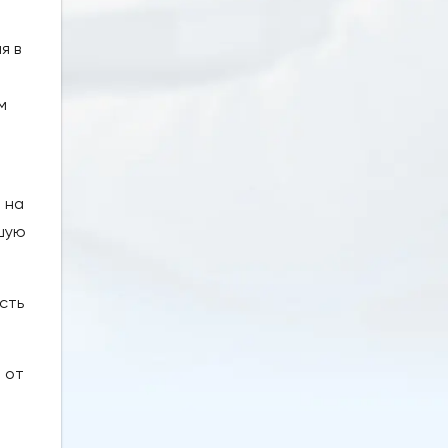
я в
м
 на
йшую
сть
 от