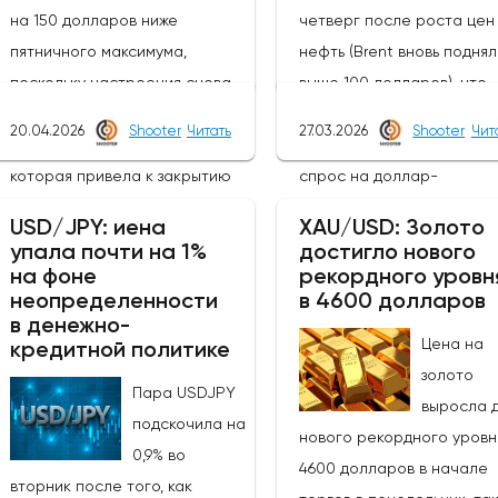
на 150 долларов ниже
четверг после роста цен
пятничного максимума,
нефть (Brent вновь подня
поскольку настроения снова
выше 100 долларов), что
изменились в связи с
вызвало новую волну
20.04.2026
Shooter
Читать
27.03.2026
Shooter
Чит
эскалацией в выходные,
неприятия риска и подог
которая привела к закрытию
спрос на доллар-
Ормузского пролива.Новые
убежище.Угасающие над
USD/JPY: иена
XAU/USD: Золото
негативные события на местах
на прекращение огня по
упала почти на 1%
достигло нового
ослабили оптимизм и
первоначальной эйфории
на фоне
рекордного уровн
неопределенности
в 4600 долларов
возродили опасения по поводу
которая привела к паде
в денежно-
инфляции и других факторов,
индекса доллара более 
Цена на
кредитной политике
связанных с военной
на 10% в понедельник, ож
золото
Пара USDJPY
обстановкой, а также
быков и удержали индекс 
выросла 
подскочила на
повышением цен на доллар и
рамках более широкого
нового рекордного уровн
0,9% во
нефть.Техническая картина,
бычьего канала после тог
4600 долларов в начале
вторник после того, как
однако, существенно не
как откат от нового макс