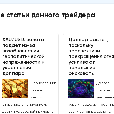
е статьи данного трейдера
XAU/USD: золото
Доллар растет,
падает из-за
поскольку
возобновления
перспективы
геополитической
прекращения огня
напряженности и
усиливают
укрепления
нежелание
доллара
рисковать
В понедельник
Доллар
цены на
сохранил
золото
уверенны
открылись с понижением,
курс и продолжил рост п
достигнув уровней примерно
своих основных валют в