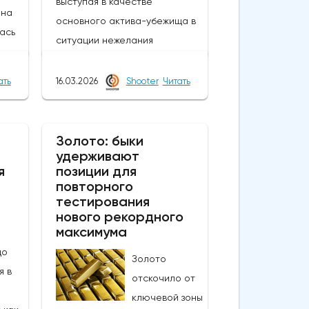
выступая в качестве
 на
основного актива-убежища в
лась
ситуации нежелания
рисковать.Рост цен на нефть
на фоне эскалации войны на
ать
16.03.2026
Shooter
Читать
рело
Ближнем Востоке угрожает
новым ростом инфляции, что
ежды
также оказывает поддержку
Золото: быки
сле
удерживают
доллару США, поскольку ФРС
,
я
позиции для
вряд ли снизит процентные
повторного
нию
ставки, как первоначально
тестирования
чем
ожидалось, но может
нового рекордного
ивили
максимума
предпочесть сохранение
в
до
ставок или новое
Золото
я в
ужесточение
отскочило от
о,
политики.Пятничное ралли
ключевой зоны
имума