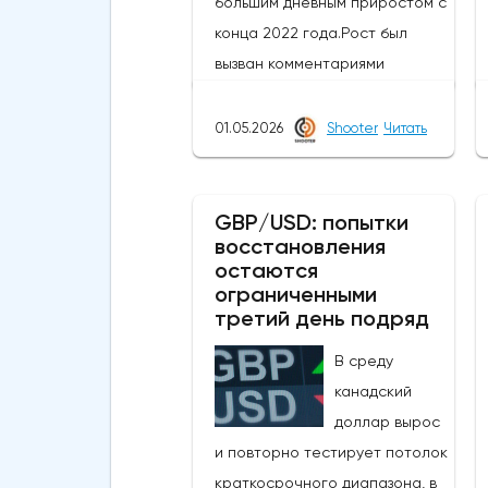
большим дневным приростом с
конца 2022 года.Рост был
вызван комментариями
министра финансов Японии,
который заявил, что
01.05.2026
Shooter
Читать
приближается время для
принятия решительных мер на
рынке, в то время как в
GBP/USD: попытки
восстановления
некоторых сообщениях со
остаются
ссылкой на правительство и
ограниченными
центральный банк говорилось,
третий день подряд
что японские власти сегодня
В среду
провели интервенцию, чтобы
канадский
поддержать иену, которая
доллар вырос
достигла самых низких
и повторно тестирует потолок
уровней с середины 2024
краткосрочного диапазона, в