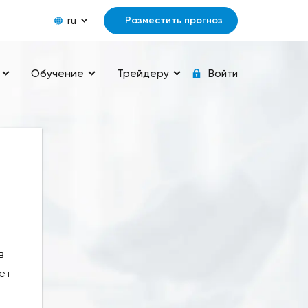
ru
Разместить прогноз
Обучение
Трейдеру
Войти
в
яет