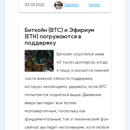
03.03.2022
Gelaton
Читать
украинский город Херсон. Ожидания
очередного раунда российско-
украинских переговоров породили
Биткойн (BTC) и Эфириум
некоторую надежду на то, что возможное
(ETH) погружаются в
прекращение огня может быть
поддержку
согласовано, но переговоры, похоже,
Биткойн опустился ниже
были перенесены на начало следующей
40 тысяч долларов, когда
недели.Иран может заключить ядерную
я пишу, и касается нижней
сделку в этом месяце, и это означает, что
части важной области поддержки,
80 миллионов баррелей нефти в
которую необходимо удержать, если BTC
хранилищах могут появиться на рынке
попытается подняться выше. Движение
довольно скоро. Министр энергетики
вверх выглядит все более
Ирана отметил, что иранское
маловероятным, поскольку как
производство может достичь
фундаментальный, так и технический фон
максимальной мощности через один или
сейчас выглядят негативными, хотя любое
два месяца после достижения ядерного