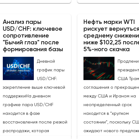
настроя РБА по отношению к
сопроводительное заявл
РБНЗ.Центральный банк Новой
и пресс-конференция им
Зеландии, РБНЗ, объявит о
Анализ пары
Нефть марки WTI
решающее значение для
USD/CHF: ключевое
рискует вернуться
своем решении по денежно-
сопротивление
среднему снижен
получения информации о 
кредитной политике завтра, в
"Бычий глаз" после
ниже $102,25 посл
будет ли РБА и дальше
среду, 27 мая 2026 года, в
формирования базы
5%-ного скачка
придерживаться "ястреби
10:00 по восточному времени,
курса.Устойчивость
Дневной
Продлени
после чего час спустя
промышленного производ
график пары
президен
состоится пресс-
в США: Последние данны
USD/CHF:
США Тра
конференция главы банка
производственным заказа
закрепление выше ключевой
соглашения о прекращен
Бремана.Участники рынка
март превзошли ожидани
поддержкиНа дневном
между США и Ираном на
ожидают, что РБНЗ сохранит
(фактический показатель: 
графике пара USD/CHF
неопределенный срок
официальную денежную
м/м, консенсус-прогноз: 0
находится в фазе
находится в “хрупком
ставку на уровне 2,25%. РБНЗ
февраль: 0,3%,
восстановления после резкой
состоянии”, поскольку С
придерживался
пересмотренный с 0%),
распродажи, которая
ожидают нового предлож
выжидательной позиции с
подтвердив мнение