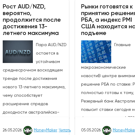
Рост AUD/NZD,
Рынки готовятся к
вероятно,
принятию решени
продолжится после
РБА, а индекс PMI
достижения 13-
США находится н
летнего максимума
подъеме
Пара AUD/NZD
Главные
остается в
устойчивом
макроэкономические
среднесрочном восходящем
новостиВ центре вниман
тренде после достижения
решение РБА по ставке: 
нового 13-летнего максимума,
полностью готовы к тому,
чему способствует
Резервный банк Австрали
расширение спредов
повысит ставки сегодня н
доходности австралийско-
базисных пунктов до 4,35
новозеландских облигаций и
ставке денежной политик
усиление агрессивного
26.05.2026
MoneyMaker
Читать
05.05.2026
MoneyMake
(третий раз подряд),