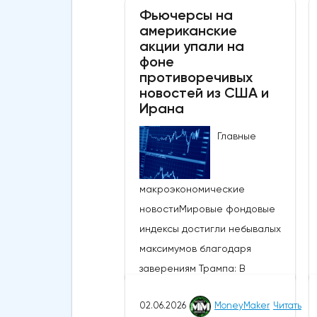
Фьючерсы на
американские
акции упали на
фоне
противоречивых
новостей из США и
Ирана
Главные
макроэкономические
новостиМировые фондовые
индексы достигли небывалых
максимумов благодаря
заверениям Трампа: В
понедельник глобальные
02.06.2026
MoneyMaker
Читать
настроения, связанные с