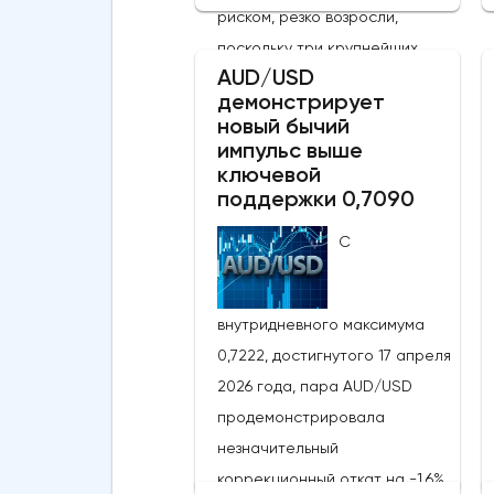
риском, резко возросли,
поскольку три крупнейших
AUD/USD
фондовых индекса США
демонстрирует
присоединились к MSCI World,
новый бычий
MSCI EM и японскому Nikkei,
импульс выше
ключевой
установив новые исторические
поддержки 0,7090
рекорды. Широкое
продвижение вперед
С
последовало за заявлениями
президента США Дональда
внутридневного максимума
Трампа, указывающими на то,
0,7222, достигнутого 17 апреля
что, несмотря на новые
2026 года, пара AUD/USD
военные обмены в выходные,
продемонстрировала
Вашингтон и Тегеран по-
незначительный
прежнему ведут активные
коррекционный откат на -1,6%
дипломатические