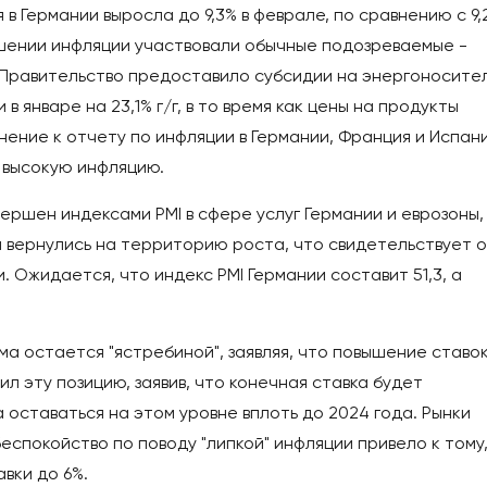
 в Германии выросла до 9,3% в феврале, по сравнению с 9,
вышении инфляции участвовали обычные подозреваемые -
 Правительство предоставило субсидии на энергоносител
в январе на 23,1% г/г, в то время как цены на продукты
лнение к отчету по инфляции в Германии, Франция и Испан
 высокую инфляцию.
ершен индексами PMI в сфере услуг Германии и еврозоны,
вернулись на территорию роста, что свидетельствует о
 Ожидается, что индекс PMI Германии составит 51,3, а
 остается "ястребиной", заявляя, что повышение ставок
л эту позицию, заявив, что конечная ставка будет
 оставаться на этом уровне вплоть до 2024 года. Рынки
беспокойство по поводу "липкой" инфляции привело к тому
вки до 6%.