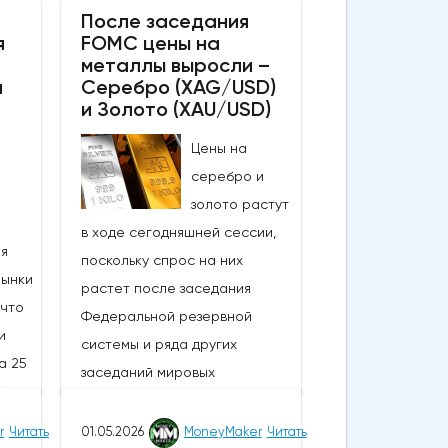
После заседания
я
FOMC цены на
металлы выросли –
а
Серебро (XAG/USD)
и Золото (XAU/USD)
Цены на
серебро и
золото растут
в ходе сегодняшней сессии,
ия
поскольку спрос на них
Рынки
растет после заседания
 что
Федеральной резервной
и
системы и ряда других
а 25
заседаний мировых
% по
центральных банков; в то
и
время как сырая нефть и
r
Читать
01.05.2026
MoneyMaker
Читать