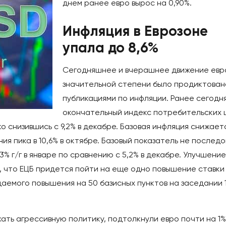
днем ранее евро вырос на 0,90%.
Инфляция в Еврозоне
упала до 8,6%
Сегодняшнее и вчерашнее движение евр
значительной степени было продиктован
публикациями по инфляции. Ранее сегодн
окончательный индекс потребительских 
ко снизившись с 9,2% в декабре. Базовая инфляция снижает
я пика в 10,6% в октябре. Базовый показатель не послед
3% г/г в январе по сравнению с 5,2% в декабре. Улучшение
, что ЕЦБ придется пойти на еще одно повышение ставки
даемого повышения на 50 базисных пунктов на заседании 
ать агрессивную политику, подтолкнули евро почти на 1%