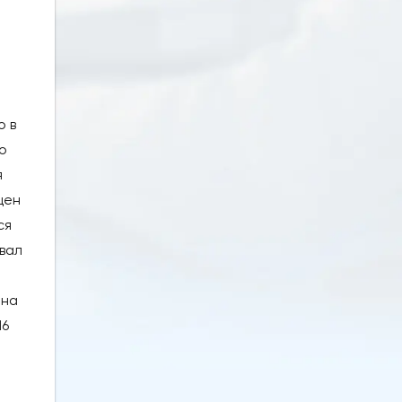
о в
о
я
цен
ся
овал
 на
16