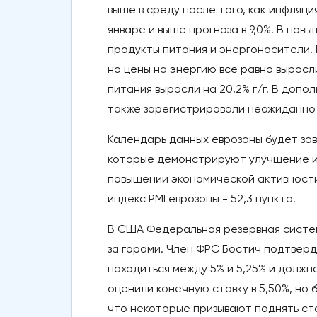
выше в среду после того, как инфляция
январе и выше прогноза в 9,0%. В по
продукты питания и энергоносители.
но цены на энергию все равно выросли 
питания выросли на 20,2% г/г. В допо
также зарегистрировали неожиданно
Календарь данных еврозоны будет зав
которые демонстрируют улучшение и 
повышении экономической активности.
индекс PMI еврозоны - 52,3 пункта.
В США Федеральная резервная система
за горами. Член ФРС Бостич подтверди
находиться между 5% и 5,25% и должна
оценили конечную ставку в 5,50%, но 
что некоторые призывают поднять ста