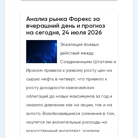
за июль 2026: 55,6 (53,7 прогноз; 53,3
предыдущий)Цены в обрабатывающей
Анализ рынка Форекс за
промышленности США по данным ISM за
вчерашний день и прогноз
июль 2026 года: 71,1 (71,0 прогноз; 73,0
на сегодня, 24 июля 2026
предыдущий)Новые заказы в
обрабатывающей промышленности США
Эскалация боевых
по данным ISM за июль 2026 года: 56,7
действий между
(55,4 прогноз; 56,0 предыдущий)Занятость
Соединенными Штатами и
в обрабатывающей промышленности
Ираном привела к резкому росту цен на
США по данным ISM за июль 2026 года:
сырую нефть в четверг, что привело к
52,8 (49,8 прогноз; 49,7
росту доходности казначейских
предыдущий)Строительные расходы в
облигаций до новых максимумов за год и
США за июнь 2026 года: -0,1% м/м (0,3% м/
оказало давление как на акции, так и на
м прогноз; 0,1% м/м предыдущий)Динамика
золото. Возобновившиеся сомнения в том,
изменений цен на рынкахВ понедельник
окупятся ли значительные расходы на
тон задавала геополитика. Признаки
искусственный интеллект, усилили