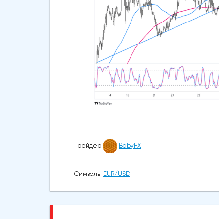
Трейдер
BabyFX
Символы
EUR/USD