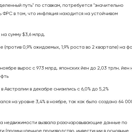
еленный путь" по ставкам, потребуется "значительно
ь ФРС в том, что инфляция находится на устойчивом
на сумму $3,6 млрд.
ле (против 0,9% ожидаемых, 1,9% роста во 2 квартале) на ф
оябре вырос с 973 млрд. японских йен до 2,03 трлн. йен 
ефть
 Австралии в декабре снизились с 6,0% до 5,2%
лся на уровне 3,4% в ноябре, так как было создано 64 00
ра недвижимости вызвала разочаровывающие данные по
ти (промышленное производство, инвестиции в основные