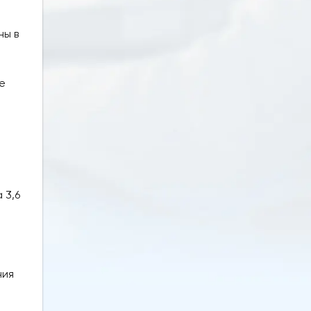
ны в
е
 3,6
ния