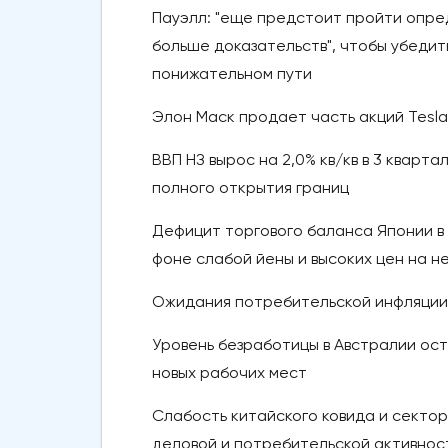
Пауэлл: "еще предстоит пройти опред
больше доказательств", чтобы убедит
понижательном пути
Элон Маск продает часть акций Tesla 
ВВП НЗ вырос на 2,0% кв/кв в 3 кварта
полного открытия границ
Дефицит торгового баланса Японии в н
фоне слабой йены и высоких цен на н
Ожидания потребительской инфляции в
Уровень безработицы в Австралии оста
новых рабочих мест
Слабость китайского ковида и секто
деловой и потребительской активнос