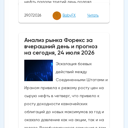
предыдущий прогноз 53,9)ISM, индекс PMI
29.07.2026
BabyFX
Читать
обрабатывающей промышленности США
за июль 2026: 55,6 (53,7 прогноз; 53,3
предыдущий)Цены в обрабатывающей
Анализ рынка Форекс за
промышленности США по данным ISM за
вчерашний день и прогноз
июль 2026 года: 71,1 (71,0 прогноз; 73,0
на сегодня, 24 июля 2026
предыдущий)Новые заказы в
обрабатывающей промышленности США
Эскалация боевых
по данным ISM за июль 2026 года: 56,7
действий между
(55,4 прогноз; 56,0 предыдущий)Занятость
Соединенными Штатами и
в обрабатывающей промышленности
Ираном привела к резкому росту цен на
США по данным ISM за июль 2026 года:
сырую нефть в четверг, что привело к
52,8 (49,8 прогноз; 49,7
росту доходности казначейских
предыдущий)Строительные расходы в
облигаций до новых максимумов за год и
США за июнь 2026 года: -0,1% м/м (0,3% м/
оказало давление как на акции, так и на
м прогноз; 0,1% м/м предыдущий)Динамика
золото. Возобновившиеся сомнения в том,