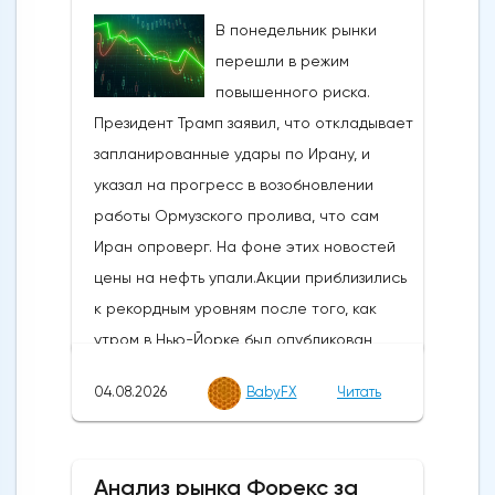
В понедельник рынки
перешли в режим
повышенного риска.
Президент Трамп заявил, что откладывает
запланированные удары по Ирану, и
указал на прогресс в возобновлении
работы Ормузского пролива, что сам
Иран опроверг. На фоне этих новостей
цены на нефть упали.Акции приблизились
к рекордным уровням после того, как
утром в Нью-Йорке был опубликован
впечатляющий отчет ISM по
04.08.2026
BabyFX
Читать
производственному сектору, а
подтверждение скоординированной
интервенции США и Японии в иену в
Анализ рынка Форекс за
пятницу дало валютным трейдерам много