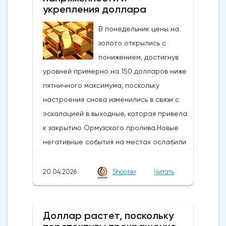
интервенция. произошло.Сегодняшние
укрепления доллара
действия следуют недавнему сообщению
В понедельник цены на
о готовности властей вмешаться, когда
золото открылись с
пара USDJPY преодолеет сопротивление
понижением, достигнув
в зоне 160Новое ускорение достигло
уровней примерно на 150 долларов ниже
уровней, которые в последний раз
пятничного максимума, поскольку
торговались в конце февраля, и
настроения снова изменились в связи с
ознаменовало коррекцию почти на 61,8%
эскалацией в выходные, которая привела
от ралли 152,39/160,72, при этом
к закрытию Ормузского пролива.Новые
значительный медвежий сигнал был
негативные события на местах ослабили
замечен в виде всплеска через
оптимизм и возродили опасения по поводу
восходящее и сгущающееся дневное
инфляции и других факторов, связанных с
20.04.2026
Shooter
Читать
облако Ишимоку (расположенное между
военной обстановкой, а также
157,59 и 155,99).Дневные технические
повышением цен на доллар и
индикаторы ослабли после сегодняшних
нефть.Техническая картина, однако,
Доллар растет, поскольку
действий (резкий нисходящий импульс