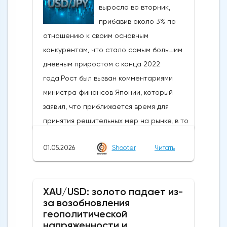
выросла во вторник,
прибавив около 3% по
отношению к своим основным
конкурентам, что стало самым большим
дневным приростом с конца 2022
года.Рост был вызван комментариями
министра финансов Японии, который
заявил, что приближается время для
принятия решительных мер на рынке, в то
время как в некоторых сообщениях со
01.05.2026
Shooter
Читать
ссылкой на правительство и центральный
банк говорилось, что японские власти
сегодня провели интервенцию, чтобы
XAU/USD: золото падает из-
поддержать иену, которая достигла самых
за возобновления
низких уровней с середины 2024 года,
геополитической
когда проводилась последняя
напряженности и