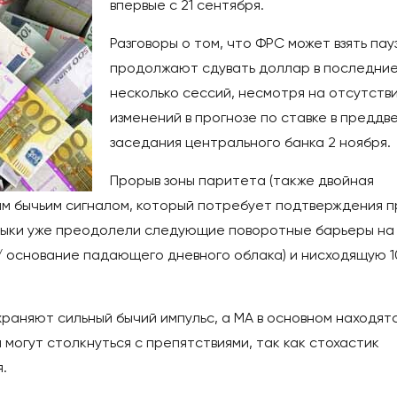
впервые с 21 сентября.
Разговоры о том, что ФРС может взять пауз
продолжают сдувать доллар в последни
несколько сессий, несмотря на отсутств
изменений в прогнозе по ставке в преддв
заседания центрального банка 2 ноября.
Прорыв зоны паритета (также двойная
ым бычьим сигналом, который потребует подтверждения п
к быки уже преодолели следующие поворотные барьеры на
35 / основание падающего дневного облака) и нисходящую 
аняют сильный бычий импульс, а МА в основном находятс
 могут столкнуться с препятствиями, так как стохастик
.