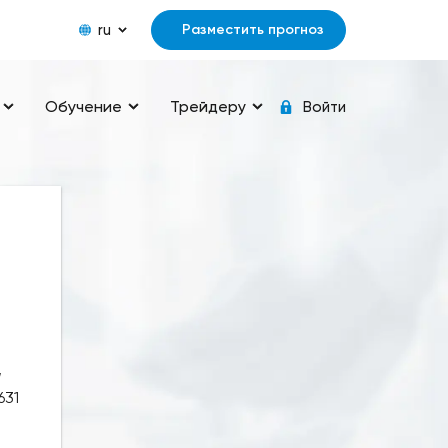
ru
Разместить прогноз
Обучение
Трейдеру
Войти
,
631