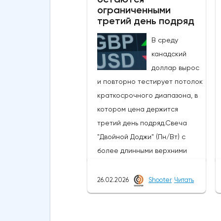
ссылкой на правительство и
ограниченными
центральный банк говорилось,
третий день подряд
что японские власти сегодня
В среду
провели интервенцию, чтобы
канадский
поддержать иену, которая
доллар вырос
достигла самых низких
и повторно тестирует потолок
уровней с середины 2024
краткосрочного диапазона, в
года, когда проводилась
котором цена держится
последняя интервенция.
третий день подряд.Свеча
произошло.Сегодняшние
"Двойной Доджи" (Пн/Вт) с
действия следуют недавнему
более длинными верхними
сообщению о готовности
тенями указывает на
властей вмешаться, когда
нерешительность, поскольку
26.02.2026
Shooter
Читать
пара USDJPY преодолеет
технические данные остаются
сопротивление в зоне
неоднозначными.Растущее
160Новое ускорение достигло
дневное облако Ишимоку