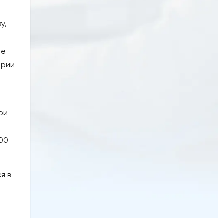
у,
е
ие
ерии
ри
100
я в