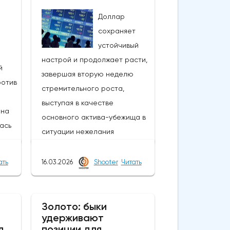
Доллар
сохраняет
устойчивый
настрой и продолжает расти,
й
завершая вторую неделю
ротив
стремительного роста,
выступая в качестве
 на
основного актива-убежища в
лась
ситуации нежелания
рисковать.Рост цен на нефть
на фоне эскалации войны на
ать
16.03.2026
Shooter
Читать
рело
Ближнем Востоке угрожает
новым ростом инфляции, что
ежды
также оказывает поддержку
Золото: быки
сле
удерживают
доллару США, поскольку ФРС
,
я
позиции для