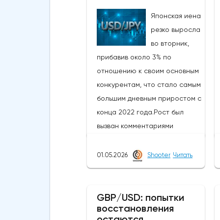
Японская иена
резко выросла
во вторник,
прибавив около 3% по
отношению к своим основным
конкурентам, что стало самым
большим дневным приростом с
конца 2022 года.Рост был
вызван комментариями
министра финансов Японии,
который заявил, что
01.05.2026
Shooter
Читать
приближается время для
принятия решительных мер на
рынке, в то время как в
GBP/USD: попытки
восстановления
некоторых сообщениях со
остаются