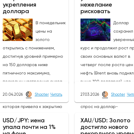
укрепления
нежелание
доллара
рисковать
В понедельник
Доллар
цены на
сохранил
золото
уверенны
открылись с понижением,
курс и продолжил рост п
достигнув уровней примерно
своих основных валют в
на 150 долларов ниже
четверг после роста цен
пятничного максимума,
нефть (Brent вновь подня
поскольку настроения снова
выше 100 долларов), что
изменились в связи с
вызвало новую волну
20.04.2026
Shooter
Читать
27.03.2026
Shooter
Чит
эскалацией в выходные,
неприятия риска и подог
которая привела к закрытию
спрос на доллар-
Ормузского пролива.Новые
убежище.Угасающие над
USD/JPY: иена
XAU/USD: Золото
негативные события на местах
на прекращение огня по
упала почти на 1%
достигло нового
ослабили оптимизм и
первоначальной эйфории
на фоне
рекордного уровн