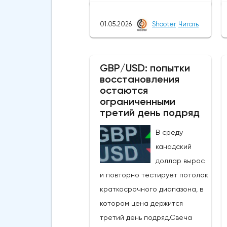
министра финансов Японии,
который заявил, что
01.05.2026
Shooter
Читать
приближается время для
принятия решительных мер на
рынке, в то время как в
GBP/USD: попытки
восстановления
некоторых сообщениях со
остаются
ссылкой на правительство и
ограниченными
центральный банк говорилось,
третий день подряд
что японские власти сегодня
В среду
провели интервенцию, чтобы
канадский
поддержать иену, которая
доллар вырос
достигла самых низких
и повторно тестирует потолок
уровней с середины 2024
краткосрочного диапазона, в
года, когда проводилась
котором цена держится
последняя интервенция.
третий день подряд.Свеча
произошло.Сегодняшние