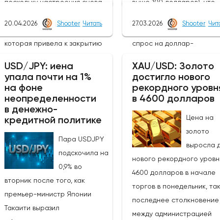
поскольку настроения снова
выше 100 долларов), что
изменились в связи с
вызвало новую волну
20.04.2026
Shooter
Читать
27.03.2026
Shooter
Чит
эскалацией в выходные,
неприятия риска и подог
которая привела к закрытию
спрос на доллар-
Ормузского пролива.Новые
убежище.Угасающие над
USD/JPY: иена
XAU/USD: Золото
негативные события на местах
на прекращение огня по
упала почти на 1%
достигло нового
ослабили оптимизм и
первоначальной эйфории
на фоне
рекордного уровн
неопределенности
в 4600 долларов
возродили опасения по поводу
которая привела к паде
в денежно-
инфляции и других факторов,
индекса доллара более 
Цена на
кредитной политике
связанных с военной
на 10% в понедельник, ож
золото
Пара USDJPY
обстановкой, а также
быков и удержали индекс 
выросла 
подскочила на
повышением цен на доллар и
рамках более широкого
нового рекордного уровн
0,9% во
нефть.Техническая картина,
бычьего канала после тог
4600 долларов в начале
вторник после того, как
однако, существенно не
как откат от нового макс
торгов в понедельник, так
премьер-министр Японии
изменилась после пятничных и
2026 года на отметке $10
последнее столкновение
Такаити выразил
сегодняшних колебаний,
(из-за неспособности
между администрацией