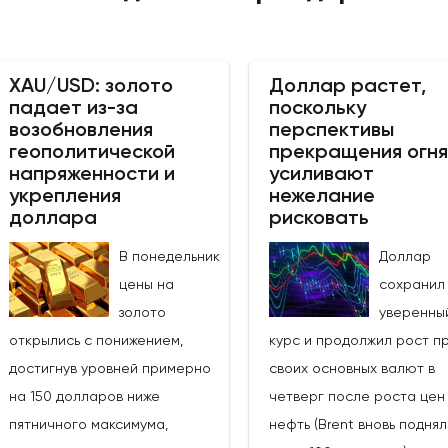
XAU/USD: золото
Доллар растет,
падает из-за
поскольку
возобновления
перспективы
геополитической
прекращения огня
напряженности и
усиливают
укрепления
нежелание
доллара
рисковать
В понедельник
Доллар
цены на
сохранил
золото
уверенны
открылись с понижением,
курс и продолжил рост п
достигнув уровней примерно
своих основных валют в
на 150 долларов ниже
четверг после роста цен
пятничного максимума,
нефть (Brent вновь подня