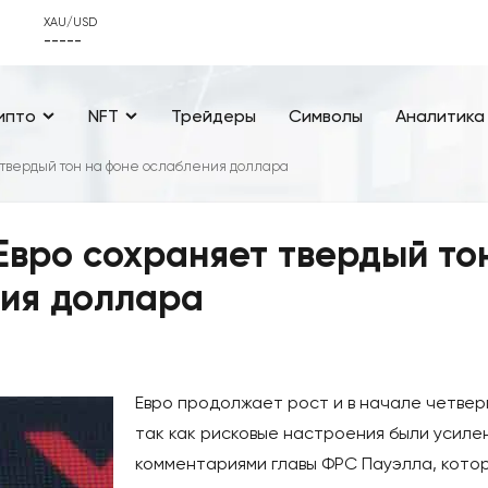
XAU/USD
-----
ипто
NFT
Трейдеры
Символы
Аналитика
 твердый тон на фоне ослабления доллара
Евро сохраняет твердый то
ния доллара
Евро продолжает рост и в начале четвер
так как рисковые настроения были усиле
комментариями главы ФРС Пауэлла, кото