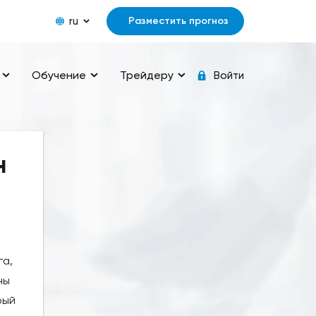
ru
Разместить прогноз
Обучение
Трейдеру
Войти
н
га,
ны
рый