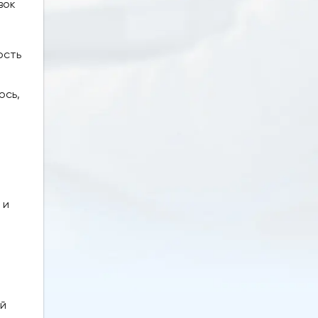
вок
ость
,
ось,
 и
ей