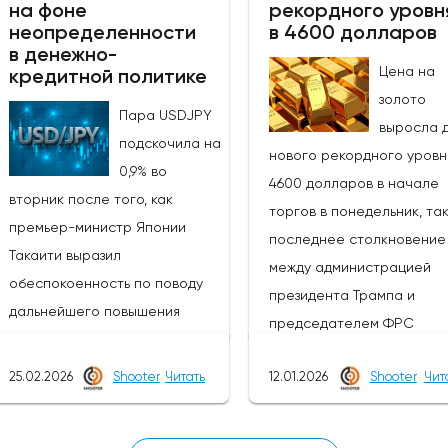
ослабили оптимизм и
первоначальной эйфории
на фоне
рекордного уровн
неопределенности
в 4600 долларов
возродили опасения по поводу
которая привела к паде
в денежно-
инфляции и других факторов,
индекса доллара более 
Цена на
кредитной политике
связанных с военной
на 10% в понедельник, ож
золото
Пара USDJPY
обстановкой, а также
быков и удержали индекс 
выросла 
подскочила на
повышением цен на доллар и
рамках более широкого
нового рекордного уровн
0,9% во
нефть.Техническая картина,
бычьего канала после тог
4600 долларов в начале
вторник после того, как
однако, существенно не
как откат от нового макс
торгов в понедельник, так
премьер-министр Японии
изменилась после пятничных и
2026 года на отметке $10
последнее столкновение
Такаити выразил
сегодняшних колебаний,
(из-за неспособности
между администрацией
обеспокоенность по поводу
поскольку цена по-прежнему
удержать рост выше точк
президента Трампа и
дальнейшего повышения
держится выше существенной
прорыва в $100)
председателем ФРС
процентных ставок Банком
поддержки на уровне $4759
неоднократно сдерживал
Пауэллом в связи с уголо
Японии, что противоречит
(пробитие Фибоначчи на 50%
растущей линией поддер
25.02.2026
Shooter
Читать
12.01.2026
Shooter
Чит
расследованием в отнош
ожиданиям рынка
от $5419/$4099,
канала.Ежедневные
главы ФРС, которое став
относительно увеличения
подкрепленное 10-дневной
исследования в полной б
под большой вопрос