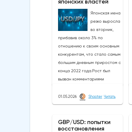
японских властей
Японская иена
резко выросла
во вторник,
прибавив около 3% по
отношению к своим основным
конкурентам, что стало самым
большим дневным приростом с
конца 2022 года.Рост был
вызван комментариями
министра финансов Японии,
который заявил, что
01.05.2026
Shooter
Читать
приближается время для
принятия решительных мер на
рынке, в то время как в
GBP/USD: попытки
восстановления
некоторых сообщениях со