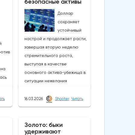
безопасные активы
Доллар
сохраняет
устойчивый
настрой и продолжает расти,
й
завершая вторую неделю
ротив
стремительного роста,
выступая в качестве
 на
основного актива-убежища в
лась
ситуации нежелания
рисковать.Рост цен на нефть
на фоне эскалации войны на
ать
16.03.2026
Shooter
Читать
рело
Ближнем Востоке угрожает
новым ростом инфляции, что
ежды
также оказывает поддержку
Золото: быки
сле
удерживают
доллару США, поскольку ФРС