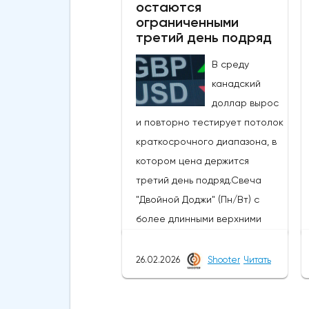
остаются
ссылкой на правительство и
ограниченными
центральный банк говорилось,
третий день подряд
что японские власти сегодня
В среду
провели интервенцию, чтобы
канадский
поддержать иену, которая
доллар вырос
достигла самых низких
и повторно тестирует потолок
уровней с середины 2024
краткосрочного диапазона, в
года, когда проводилась
котором цена держится
последняя интервенция.
третий день подряд.Свеча
произошло.Сегодняшние
"Двойной Доджи" (Пн/Вт) с
действия следуют недавнему
более длинными верхними
сообщению о готовности
тенями указывает на
властей вмешаться, когда
нерешительность, поскольку
26.02.2026
Shooter
Читать
пара USDJPY преодолеет
технические данные остаются
сопротивление в зоне
неоднозначными.Растущее
160Новое ускорение достигло