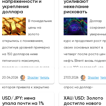
напряженности и
усиливают
укрепления
нежелание
доллара
рисковать
В понедельник
Доллар
цены на
сохранил
золото
уверенны
открылись с понижением,
курс и продолжил рост п
достигнув уровней примерно
своих основных валют в
на 150 долларов ниже
четверг после роста цен
пятничного максимума,
нефть (Brent вновь подня
поскольку настроения снова
выше 100 долларов), что
изменились в связи с
вызвало новую волну
20.04.2026
Shooter
Читать
27.03.2026
Shooter
Чит
эскалацией в выходные,
неприятия риска и подог
которая привела к закрытию
спрос на доллар-
Ормузского пролива.Новые
убежище.Угасающие над
USD/JPY: иена
XAU/USD: Золото
негативные события на местах
на прекращение огня по
упала почти на 1%
достигло нового