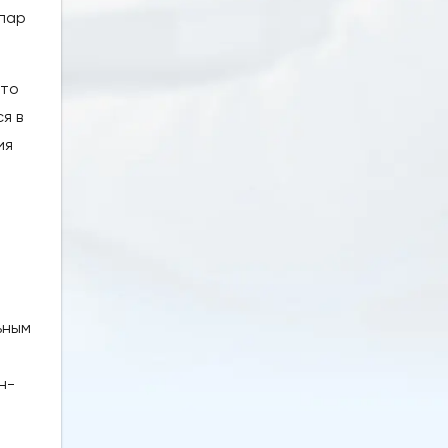
ллар
что
я в
ия
ьным
н-