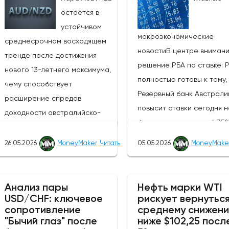
остается в
устойчивом
макроэкономические
среднесрочном восходящем
новостиВ центре вниман
тренде после достижения
решение РБА по ставке: 
нового 13-летнего максимума,
полностью готовы к тому,
чему способствует
Резервный банк Австрали
расширение спредов
повысит ставки сегодня н
доходности австралийско-
базисных пунктов до 4,35
новозеландских облигаций и
ставке денежной политик
усиление агрессивного
26.05.2026
MoneyMaker
Читать
05.05.2026
MoneyMake
(третий раз подряд),
настроя РБА по отношению к
сопроводительное заявл
РБНЗ.Центральный банк Новой
и пресс-конференция им
Зеландии, РБНЗ, объявит о
Анализ пары
Нефть марки WTI
решающее значение для
USD/CHF: ключевое
рискует вернуться
своем решении по денежно-
сопротивление
среднему снижен
получения информации о 
кредитной политике завтра, в
"Бычий глаз" после
ниже $102,25 посл
будет ли РБА и дальше
среду, 27 мая 2026 года, в