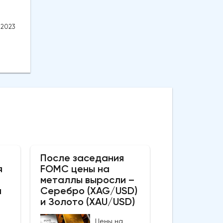
.2023
После заседания
я
FOMC цены на
металлы выросли –
а
Серебро (XAG/USD)
и Золото (XAU/USD)
Цены на