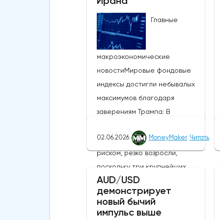
Ирана
Главные
макроэкономические
новостиМировые фондовые
индексы достигли небывалых
максимумов благодаря
заверениям Трампа: В
понедельник глобальные
02.06.2026
MoneyMaker
Читать
настроения, связанные с
риском, резко возросли,
поскольку три крупнейших
AUD/USD
фондовых индекса США
демонстрирует
присоединились к MSCI World,
новый бычий
MSCI EM и японскому Nikkei,
импульс выше