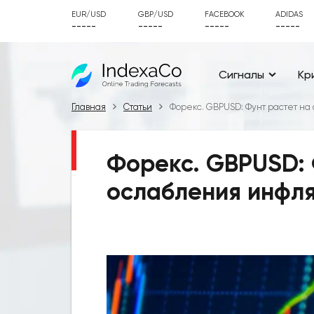
EUR/USD
GBP/USD
FACEBOOK
ADIDAS
-----
-----
-----
-----
Сигналы
Кр
Главная
Статьи
Форекс. GBPUSD: Фунт растет н
Форекс. GBPUSD: 
ослабления инфл