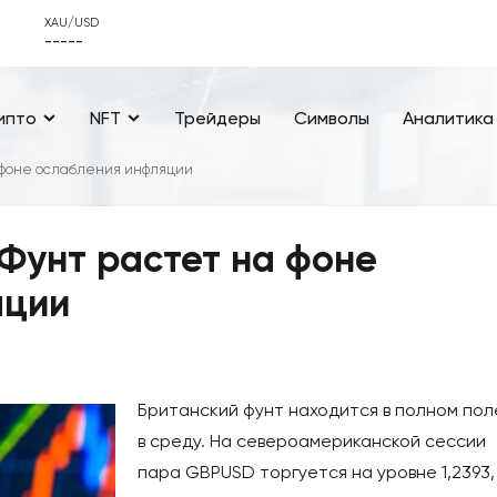
XAU/USD
-----
ипто
NFT
Трейдеры
Символы
Аналитика
а фоне ослабления инфляции
Фунт растет на фоне
яции
Британский фунт находится в полном по
в среду. На североамериканской сессии
пара GBPUSD торгуется на уровне 1,2393,