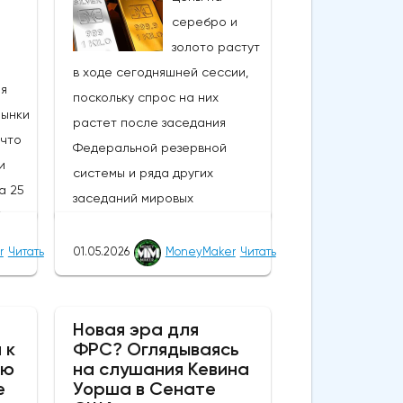
серебро и
золото растут
в ходе сегодняшней сессии,
ия
поскольку спрос на них
Рынки
растет после заседания
 что
Федеральной резервной
и
системы и ряда других
а 25
заседаний мировых
% по
центральных банков; в то
и
время как сырая нефть и
r
Читать
01.05.2026
MoneyMaker
Читать
доллар США колеблются в
ение
ходе сегодняшней сессии,
еют
драгоценные металлы и более
Новая эра для
 к
ФРС? Оглядываясь
рискованные активы в целом
ию
на слушания Кевина
том,
снова демонстрируют
е
Уорша в Сенате
высокую стоимость.В течение