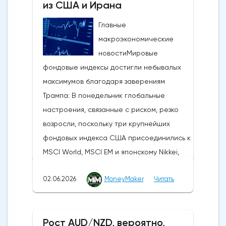
из США и Ирана
Главные
макроэкономические
новостиМировые
фондовые индексы достигли небывалых
максимумов благодаря заверениям
Трампа: В понедельник глобальные
настроения, связанные с риском, резко
возросли, поскольку три крупнейших
фондовых индекса США присоединились к
MSCI World, MSCI EM и японскому Nikkei,
установив новые исторические рекорды.
02.06.2026
MoneyMaker
Читать
Широкое продвижение вперед
последовало за заявлениями президента
США Дональда Трампа, указывающими на
Рост AUD/NZD, вероятно,
то, что, несмотря на новые военные