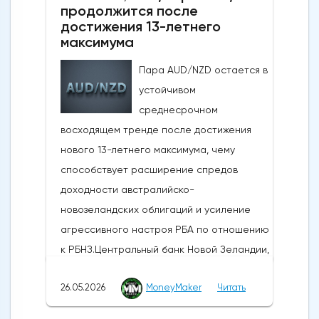
продолжится после
обмены в выходные, Вашингтон и Тегеран
достижения 13-летнего
по-прежнему ведут активные
максимума
дипломатические
Пара AUD/NZD остается в
дискуссии.Производственная активность в
устойчивом
США достигла 4-летнего максимума:
среднесрочном
Несмотря на структурные проблемы,
восходящем тренде после достижения
связанные с нефтяным кризисом в
нового 13-летнего максимума, чему
регионе и рекордно низким уровнем
способствует расширение спредов
потребительского доверия,
доходности австралийско-
опубликованные в понедельник данные
новозеландских облигаций и усиление
показали, что производственная
агрессивного настроя РБА по отношению
активность в США растет самыми
к РБНЗ.Центральный банк Новой Зеландии,
быстрыми темпами за последние четыре
РБНЗ, объявит о своем решении по
года. Индекс деловой активности в
26.05.2026
MoneyMaker
Читать
денежно-кредитной политике завтра, в
производственном секторе ISM за май
среду, 27 мая 2026 года, в 10:00 по
вырос до 54,0 против 52,7 в апреле и