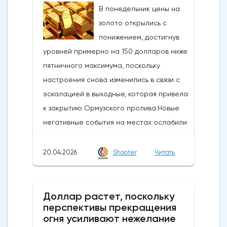
действия следуют недавнему сообщению
В понедельник цены на
о готовности властей вмешаться, когда
золото открылись с
пара USDJPY преодолеет сопротивление
понижением, достигнув
в зоне 160Новое ускорение достигло
уровней примерно на 150 долларов ниже
уровней, которые в последний раз
пятничного максимума, поскольку
торговались в конце февраля, и
настроения снова изменились в связи с
ознаменовало коррекцию почти на 61,8%
эскалацией в выходные, которая привела
от ралли 152,39/160,72, при этом
к закрытию Ормузского пролива.Новые
значительный медвежий сигнал был
негативные события на местах ослабили
замечен в виде всплеска через
оптимизм и возродили опасения по поводу
восходящее и сгущающееся дневное
инфляции и других факторов, связанных с
20.04.2026
Shooter
Читать
облако Ишимоку (расположенное между
военной обстановкой, а также
157,59 и 155,99).Дневные технические
повышением цен на доллар и
индикаторы ослабли после сегодняшних
нефть.Техническая картина, однако,
Доллар растет, поскольку
действий (резкий нисходящий импульс
перспективы прекращения
существенно не изменилась после
вырвался на отрицательную территорию
огня усиливают нежелание
пятничных и сегодняшних колебаний,