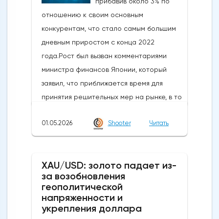
прибавив около 3% по
отношению к своим основным
конкурентам, что стало самым большим
дневным приростом с конца 2022
года.Рост был вызван комментариями
министра финансов Японии, который
заявил, что приближается время для
принятия решительных мер на рынке, в то
время как в некоторых сообщениях со
01.05.2026
Shooter
Читать
ссылкой на правительство и центральный
банк говорилось, что японские власти
сегодня провели интервенцию, чтобы
XAU/USD: золото падает из-
поддержать иену, которая достигла самых
за возобновления
низких уровней с середины 2024 года,
геополитической
когда проводилась последняя
напряженности и
интервенция. произошло.Сегодняшние
укрепления доллара