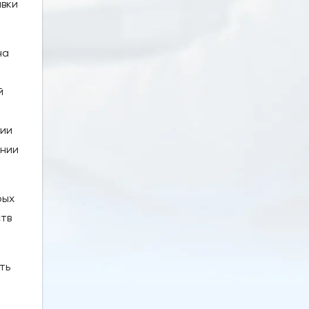
авки
на
й
нии
ении
рых
ств
ть