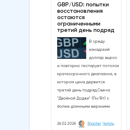
рынке, в то время как в
GBP/USD: попытки
восстановления
некоторых сообщениях со
остаются
ссылкой на правительство и
ограниченными
центральный банк говорилось,
третий день подряд
что японские власти сегодня
В среду
провели интервенцию, чтобы
канадский
поддержать иену, которая
доллар вырос
достигла самых низких
и повторно тестирует потолок
уровней с середины 2024
краткосрочного диапазона, в
года, когда проводилась
котором цена держится
последняя интервенция.
третий день подряд.Свеча
произошло.Сегодняшние
"Двойной Доджи" (Пн/Вт) с
действия следуют недавнему
более длинными верхними
сообщению о готовности
тенями указывает на
властей вмешаться, когда
нерешительность, поскольку
26.02.2026
Shooter
Читать
пара USDJPY преодолеет