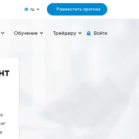
ru
Разместить прогноз
Обучение
Трейдеру
Войти
нт
ах
тиг
е