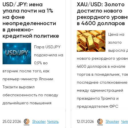
USD/JPY: иена
XAU/USD: Золото
негативные события на местах
на прекращение огня по
упала почти на 1%
достигло нового
ослабили оптимизм и
первоначальной эйфории
на фоне
рекордного уровн
неопределенности
в 4600 долларов
возродили опасения по поводу
которая привела к паде
в денежно-
инфляции и других факторов,
индекса доллара более 
Цена на
кредитной политике
связанных с военной
на 10% в понедельник, ож
золото
Пара USDJPY
обстановкой, а также
быков и удержали индекс 
выросла 
подскочила на
повышением цен на доллар и
рамках более широкого
нового рекордного уровн
0,9% во
нефть.Техническая картина,
бычьего канала после тог
4600 долларов в начале
вторник после того, как
однако, существенно не
как откат от нового макс
торгов в понедельник, так
премьер-министр Японии
изменилась после пятничных и
2026 года на отметке $10
последнее столкновение
Такаити выразил
сегодняшних колебаний,
(из-за неспособности
между администрацией
обеспокоенность по поводу
поскольку цена по-прежнему
удержать рост выше точк
президента Трампа и
дальнейшего повышения
держится выше существенной
прорыва в $100)
председателем ФРС
процентных ставок Банком
поддержки на уровне $4759
неоднократно сдерживал
Пауэллом в связи с уголо
Японии, что противоречит
(пробитие Фибоначчи на 50%
растущей линией поддер
25.02.2026
Shooter
Читать
12.01.2026
Shooter
Чит
расследованием в отнош
ожиданиям рынка
от $5419/$4099,
канала.Ежедневные