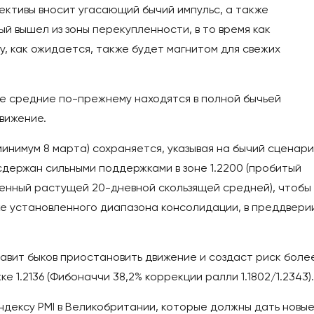
ективы вносит угасающий бычий импульс, а также
й вышел из зоны перекупленности, в то время как
, как ожидается, также будет магнитом для свежих
ие средние по-прежнему находятся в полной бычьей
вижение.
минимум 8 марта) сохраняется, указывая на бычий сценарий
держан сильными поддержками в зоне 1.2200 (пробитый
иленный растущей 20-дневной скользящей средней), чтобы
уже установленного диапазона консолидации, в преддвери
тавит быков приостановить движение и создаст риск боле
 1.2136 (Фибоначчи 38,2% коррекции ралли 1.1802/1.2343).
ндексу PMI в Великобритании, которые должны дать новы