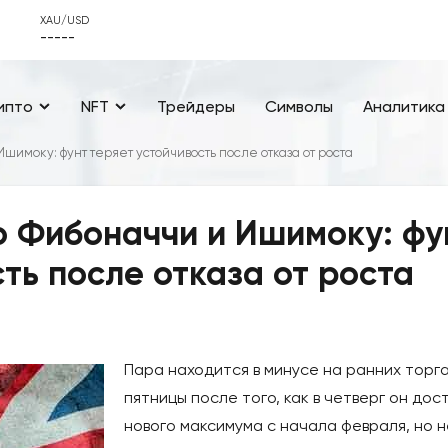
XAU/USD
-----
ипто
NFT
Трейдеры
Символы
Аналитика
шимоку: фунт теряет устойчивость после отказа от роста
 Фибоначчи и Ишимоку: фу
ть после отказа от роста
Пара находится в минусе на ранних торг
пятницы после того, как в четверг он дос
нового максимума с начала февраля, но н