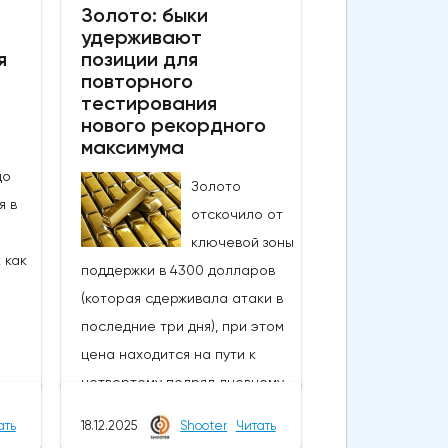
также оказывает поддержку
Золото: быки
сле
удерживают
доллару США, поскольку ФРС
,
я
позиции для
вряд ли снизит процентные
повторного
нию
ставки, как первоначально
тестирования
чем
ожидалось, но может
нового рекордного
ивили
максимума
предпочесть сохранение
в
до
ставок или новое
Золото
я в
ужесточение
отскочило от
о,
политики.Пятничное ралли
ключевой зоны
имума
 как
(индекс вырос почти на 0,7%
поддержки в 4300 долларов
0,26
до середины американской
(которая сдерживала атаки в
сессии) преодолело
последние три дня), при этом
и
ключевые барьеры в зоне 100
цена находится на пути к
долларов (прежняя
четвертому подряд дневному
ся
вным
максимальная
закрытию выше этого уровня,
жки
ать
18.12.2025
Shooter
Читать
ении
психологическая отметка 99,64
что добавляет позитивных