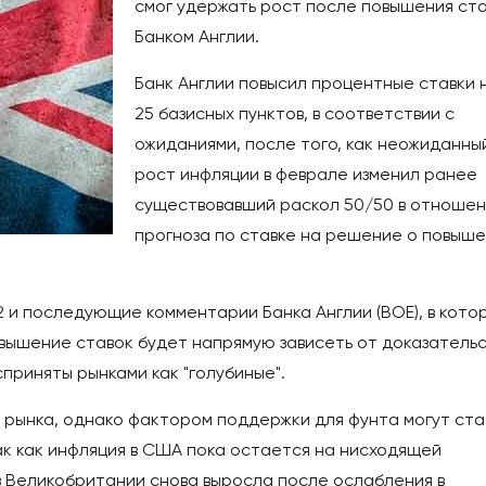
смог удержать рост после повышения ст
Банком Англии.
Банк Англии повысил процентные ставки 
25 базисных пунктов, в соответствии с
ожиданиями, после того, как неожиданны
рост инфляции в феврале изменил ранее
существовавший раскол 50/50 в отноше
прогноза по ставке на решение о повыш
2 и последующие комментарии Банка Англии (BOE), в кото
вышение ставок будет напрямую зависеть от доказатель
приняты рынками как "голубиные".
рынка, однако фактором поддержки для фунта могут ста
ак как инфляция в США пока остается на нисходящей
 в Великобритании снова выросла после ослабления в