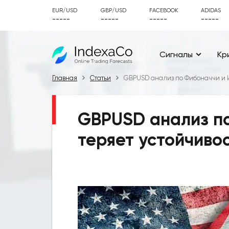
EUR/USD
GBP/USD
FACEBOOK
ADIDAS
-----
-----
-----
-----
Сигналы
Кр
Главная
Статьи
GBPUSD анализ по Фибоначчи и И
GBPUSD анализ по
теряет устойчивос