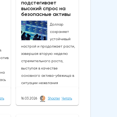
подстегивает
высокий спрос на
безопасные активы
Доллар
сохраняет
устойчивый
настрой и продолжает расти,
й
завершая вторую неделю
ротив
стремительного роста,
выступая в качестве
 на
основного актива-убежища в
лась
ситуации нежелания
рисковать.Рост цен на нефть
на фоне эскалации войны на
ать
16.03.2026
Shooter
Читать
рело
Ближнем Востоке угрожает
новым ростом инфляции, что
ежды