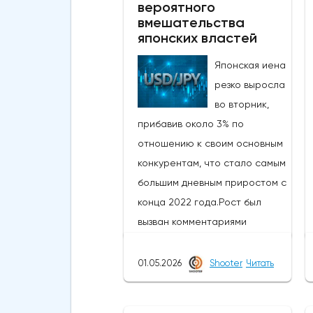
вероятного
вмешательства
японских властей
Японская иена
резко выросла
во вторник,
прибавив около 3% по
отношению к своим основным
конкурентам, что стало самым
большим дневным приростом с
конца 2022 года.Рост был
вызван комментариями
министра финансов Японии,
который заявил, что
01.05.2026
Shooter
Читать
приближается время для
принятия решительных мер на