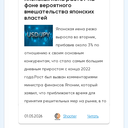
фоне вероятного
вмешательства японских
властей
Японская иена резко
выросла во вторник,
прибавив около 3% по
отношению к своим основным
конкурентам, что стало самым большим
дневным приростом с конца 2022
года.Рост был вызван комментариями
министра финансов Японии, который
заявил, что приближается время для
принятия решительных мер на рынке, в то
время как в некоторых сообщениях со
01.05.2026
Shooter
Читать
ссылкой на правительство и центральный
банк говорилось, что японские власти