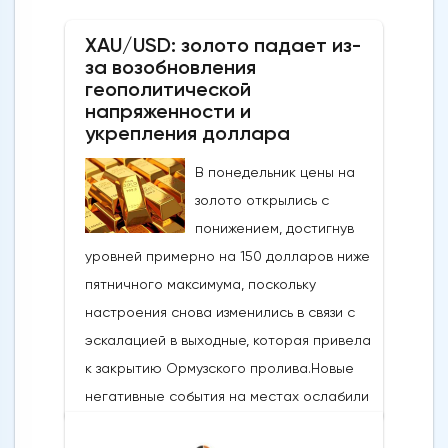
сегодня провели интервенцию, чтобы
XAU/USD: золото падает из-
поддержать иену, которая достигла самых
за возобновления
низких уровней с середины 2024 года,
геополитической
когда проводилась последняя
напряженности и
интервенция. произошло.Сегодняшние
укрепления доллара
действия следуют недавнему сообщению
В понедельник цены на
о готовности властей вмешаться, когда
золото открылись с
пара USDJPY преодолеет сопротивление
понижением, достигнув
в зоне 160Новое ускорение достигло
уровней примерно на 150 долларов ниже
уровней, которые в последний раз
пятничного максимума, поскольку
торговались в конце февраля, и
настроения снова изменились в связи с
ознаменовало коррекцию почти на 61,8%
эскалацией в выходные, которая привела
от ралли 152,39/160,72, при этом
к закрытию Ормузского пролива.Новые
значительный медвежий сигнал был
негативные события на местах ослабили
замечен в виде всплеска через
оптимизм и возродили опасения по поводу
восходящее и сгущающееся дневное