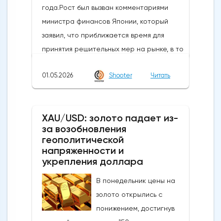
года.Рост был вызван комментариями
министра финансов Японии, который
заявил, что приближается время для
принятия решительных мер на рынке, в то
время как в некоторых сообщениях со
01.05.2026
Shooter
Читать
ссылкой на правительство и центральный
банк говорилось, что японские власти
сегодня провели интервенцию, чтобы
XAU/USD: золото падает из-
поддержать иену, которая достигла самых
за возобновления
низких уровней с середины 2024 года,
геополитической
когда проводилась последняя
напряженности и
интервенция. произошло.Сегодняшние
укрепления доллара
действия следуют недавнему сообщению
В понедельник цены на
о готовности властей вмешаться, когда
золото открылись с
пара USDJPY преодолеет сопротивление
понижением, достигнув
в зоне 160Новое ускорение достигло