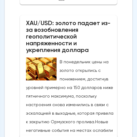
банк говорилось, что японские власти
сегодня провели интервенцию, чтобы
XAU/USD: золото падает из-
поддержать иену, которая достигла самых
за возобновления
низких уровней с середины 2024 года,
геополитической
когда проводилась последняя
напряженности и
интервенция. произошло.Сегодняшние
укрепления доллара
действия следуют недавнему сообщению
В понедельник цены на
о готовности властей вмешаться, когда
золото открылись с
пара USDJPY преодолеет сопротивление
понижением, достигнув
в зоне 160Новое ускорение достигло
уровней примерно на 150 долларов ниже
уровней, которые в последний раз
пятничного максимума, поскольку
торговались в конце февраля, и
настроения снова изменились в связи с
ознаменовало коррекцию почти на 61,8%
эскалацией в выходные, которая привела
от ралли 152,39/160,72, при этом
к закрытию Ормузского пролива.Новые
значительный медвежий сигнал был
негативные события на местах ослабили
замечен в виде всплеска через