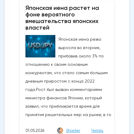
Японская иена растет на
фоне вероятного
вмешательства японских
властей
Японская иена резко
выросла во вторник,
прибавив около 3% по
отношению к своим основным
конкурентам, что стало самым большим
дневным приростом с конца 2022
года.Рост был вызван комментариями
министра финансов Японии, который
заявил, что приближается время для
принятия решительных мер на рынке, в то
время как в некоторых сообщениях со
01.05.2026
Shooter
Читать
ссылкой на правительство и центральный