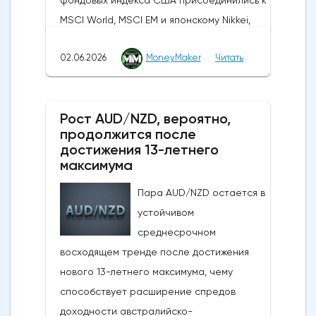
MSCI World, MSCI EM и японскому Nikkei,
установив новые исторические рекорды.
02.06.2026
MoneyMaker
Читать
Широкое продвижение вперед
последовало за заявлениями президента
США Дональда Трампа, указывающими на
Рост AUD/NZD, вероятно,
то, что, несмотря на новые военные
продолжится после
обмены в выходные, Вашингтон и Тегеран
достижения 13-летнего
по-прежнему ведут активные
максимума
дипломатические
Пара AUD/NZD остается в
дискуссии.Производственная активность в
устойчивом
США достигла 4-летнего максимума:
среднесрочном
Несмотря на структурные проблемы,
восходящем тренде после достижения
связанные с нефтяным кризисом в
нового 13-летнего максимума, чему
регионе и рекордно низким уровнем
способствует расширение спредов
потребительского доверия,
доходности австралийско-
опубликованные в понедельник данные