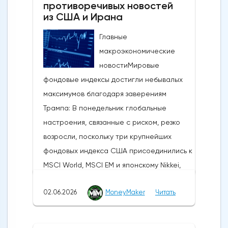
противоречивых новостей
из США и Ирана
Главные
макроэкономические
новостиМировые
фондовые индексы достигли небывалых
максимумов благодаря заверениям
Трампа: В понедельник глобальные
настроения, связанные с риском, резко
возросли, поскольку три крупнейших
фондовых индекса США присоединились к
MSCI World, MSCI EM и японскому Nikkei,
установив новые исторические рекорды.
02.06.2026
MoneyMaker
Читать
Широкое продвижение вперед
последовало за заявлениями президента
США Дональда Трампа, указывающими на