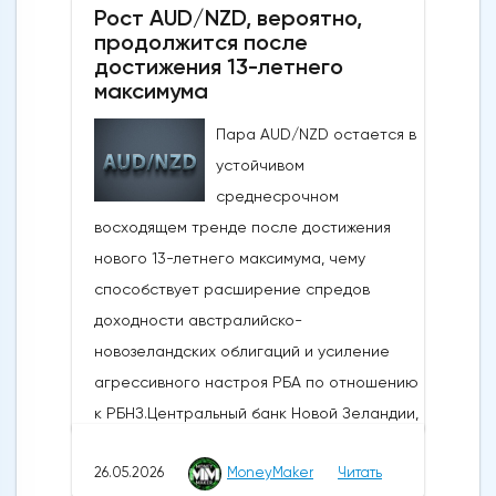
Рост AUD/NZD, вероятно,
то, что, несмотря на новые военные
продолжится после
обмены в выходные, Вашингтон и Тегеран
достижения 13-летнего
по-прежнему ведут активные
максимума
дипломатические
Пара AUD/NZD остается в
дискуссии.Производственная активность в
устойчивом
США достигла 4-летнего максимума:
среднесрочном
Несмотря на структурные проблемы,
восходящем тренде после достижения
связанные с нефтяным кризисом в
нового 13-летнего максимума, чему
регионе и рекордно низким уровнем
способствует расширение спредов
потребительского доверия,
доходности австралийско-
опубликованные в понедельник данные
новозеландских облигаций и усиление
показали, что производственная
агрессивного настроя РБА по отношению
активность в США растет самыми
к РБНЗ.Центральный банк Новой Зеландии,
быстрыми темпами за последние четыре
РБНЗ, объявит о своем решении по
года. Индекс деловой активности в
26.05.2026
MoneyMaker
Читать
денежно-кредитной политике завтра, в
производственном секторе ISM за май