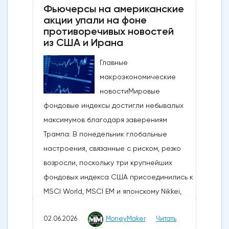
Фьючерсы на американские
акции упали на фоне
противоречивых новостей
из США и Ирана
Главные
макроэкономические
новостиМировые
фондовые индексы достигли небывалых
максимумов благодаря заверениям
Трампа: В понедельник глобальные
настроения, связанные с риском, резко
возросли, поскольку три крупнейших
фондовых индекса США присоединились к
MSCI World, MSCI EM и японскому Nikkei,
установив новые исторические рекорды.
02.06.2026
MoneyMaker
Читать
Широкое продвижение вперед