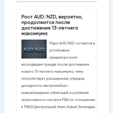
последовало за заявлениями президента
США Дональда Трампа, указывающими на
Рост AUD/NZD, вероятно,
то, что, несмотря на новые военные
продолжится после
обмены в выходные, Вашингтон и Тегеран
достижения 13-летнего
по-прежнему ведут активные
максимума
дипломатические
Пара AUD/NZD остается в
дискуссии.Производственная активность в
устойчивом
США достигла 4-летнего максимума:
среднесрочном
Несмотря на структурные проблемы,
восходящем тренде после достижения
связанные с нефтяным кризисом в
нового 13-летнего максимума, чему
регионе и рекордно низким уровнем
способствует расширение спредов
потребительского доверия,
доходности австралийско-
опубликованные в понедельник данные
новозеландских облигаций и усиление
показали, что производственная
агрессивного настроя РБА по отношению
активность в США растет самыми
к РБНЗ.Центральный банк Новой Зеландии,
быстрыми темпами за последние четыре