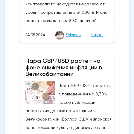
криптовалюта находится недалеко от
уровня сопротивления в $4000. ETH смог
подняться выше своей 50-дневной
скользящей средней из-за недавних
24.05.2024
Solomon
Читать
бычьих колебаний, которые могут развеять
опасения инвесторов по поводу
направления движения
Пара GBP/USD растет на
криптовалюты.Курс супер-альткоина не
фоне снижения инфляции в
рос до тех пор, пока за неделю до
Великобритании
истечения последнего срока для VanEck,
Пара GBP/USD торгуется
21Shares и ARK не утвердили спотовые ETF
с повышением на 0,30%
на Ethereum. К счастью для Ethereum, в
после публикации
понедельник, 20 мая, ожидания стали
апрельских данных по инфляции в
более оптимистичными, что помогло
Великобритании. Доллар США и японская
криптовалюте вырасти более чем на 20%.
иена показали худшую динамику за день.
Таким образом, Ethereum преодолел