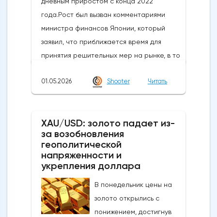
дневным приростом с конца 2022
года.Рост был вызван комментариями
министра финансов Японии, который
заявил, что приближается время для
принятия решительных мер на рынке, в то
время как в некоторых сообщениях со
01.05.2026
Shooter
Читать
ссылкой на правительство и центральный
банк говорилось, что японские власти
сегодня провели интервенцию, чтобы
XAU/USD: золото падает из-
поддержать иену, которая достигла самых
за возобновления
низких уровней с середины 2024 года,
геополитической
когда проводилась последняя
напряженности и
интервенция. произошло.Сегодняшние
укрепления доллара
действия следуют недавнему сообщению
В понедельник цены на
о готовности властей вмешаться, когда
золото открылись с
пара USDJPY преодолеет сопротивление
понижением, достигнув