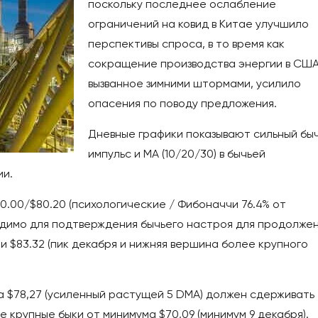
поскольку последнее ослабление
ограничений на ковид в Китае улучшило
перспективы спроса, в то время как
сокращение производства энергии в США
вызванное зимними штормами, усилило
опасения по поводу предложения.
Дневные графики показывают сильный бы
импульс и МА (10/20/30) в бычьей
ии.
.00/$80.20 (психологические / Фибоначчи 76.4% от
ходимо для подтверждения бычьего настроя для продолже
и $83.32 (пик декабря и нижняя вершина более крупного
а $78,27 (усиленный растущей 5 DMA) должен сдерживать
е крупные быки от минимума $70,09 (минимум 9 декабря).