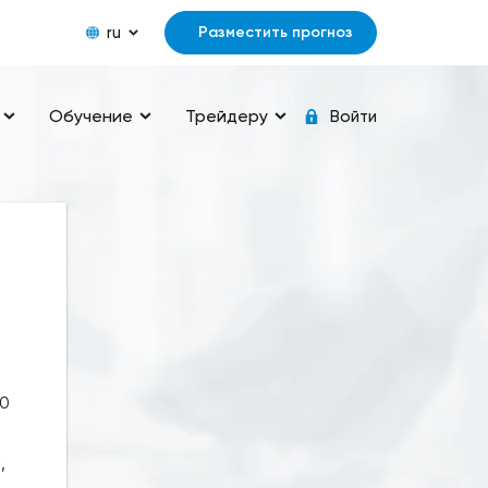
ru
Разместить прогноз
Обучение
Трейдеру
Войти
80
,