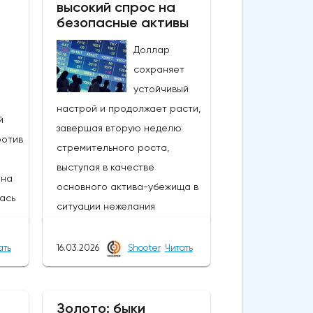
высокий спрос на
безопасные активы
Доллар
сохраняет
устойчивый
настрой и продолжает расти,
й
завершая вторую неделю
ротив
стремительного роста,
выступая в качестве
 на
основного актива-убежища в
лась
ситуации нежелания
рисковать.Рост цен на нефть
на фоне эскалации войны на
ать
16.03.2026
Shooter
Читать
рело
Ближнем Востоке угрожает
новым ростом инфляции, что
ежды
также оказывает поддержку
Золото: быки