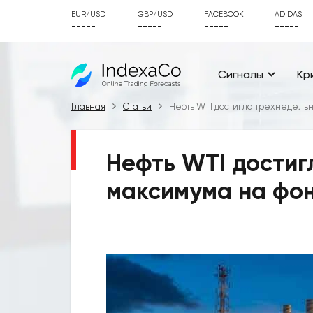
EUR/USD
GBP/USD
FACEBOOK
ADIDAS
-----
-----
-----
-----
Сигналы
Кр
Главная
Статьи
Нефть WTI достигла трехнедель
Нефть WTI достиг
максимума на фо