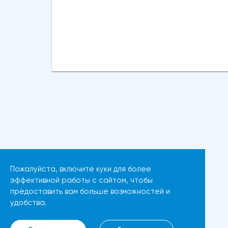
неоднозначными.Растущее
160Новое ускорение достигло
дневное облако Ишимоку
уровней, которые в последний
(расположенное между 1,3428
раз торговались в конце
и 1,3302) оказывает поддержку,
февраля, и ознаменовало
в то время как дневная пара
коррекцию почти на 61,8% от
Тенкан/Киджун-сен
ралли 152,39/160,72, при этом
расходится, создавая
значительный медвежий
медвежье давление.Сильное
сигнал был замечен в виде
сопротивление находится на
всплеска через восходящее и
отметках 1,3536/48 (верхняя
сгущающееся дневное облако
точка диапазона / Фибоначчи
Ишимоку (расположенное
23,6% от 1,2869/1,3433 /
между 157,59 и 155,99).Дневные
Пожалуйста, включите куки для более
дневного Тенкан-сена), что
технические индикаторы
эффективной работы с сайтом, чтобы
пока ограничивает рост, и
предоставить вам больше возможностей и
ослабли после сегодняшних
удобства.
здесь необходим устойчивый
действий (резкий нисходящий
прорыв, чтобы сгенерировать
импульс вырвался на