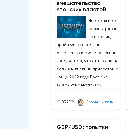
вмешательства
японских властей
Японская иена
резко выросла
во вторник,
прибавив около 3% по
отношению к своим основным
конкурентам, что стало самым
большим дневным приростом с
конца 2022 года.Рост был
вызван комментариями
министра финансов Японии,
который заявил, что
01.05.2026
Shooter
Читать
приближается время для
принятия решительных мер на
рынке, в то время как в
GBP/USD: попытки