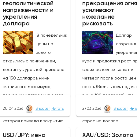
геополитической
прекращения огня
напряженности и
усиливают
укрепления
нежелание
доллара
рисковать
В понедельник
Доллар
цены на
сохранил
золото
уверенны
открылись с понижением,
курс и продолжил рост п
достигнув уровней примерно
своих основных валют в
на 150 долларов ниже
четверг после роста цен
пятничного максимума,
нефть (Brent вновь подня
поскольку настроения снова
выше 100 долларов), что
изменились в связи с
вызвало новую волну
20.04.2026
Shooter
Читать
27.03.2026
Shooter
Чит
эскалацией в выходные,
неприятия риска и подог
которая привела к закрытию
спрос на доллар-
Ормузского пролива.Новые
убежище.Угасающие над
USD/JPY: иена
XAU/USD: Золото