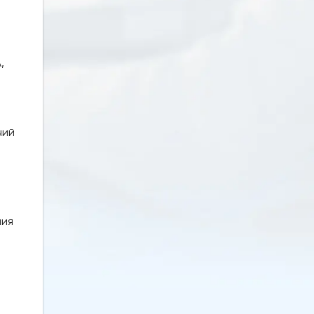
,
чий
ния