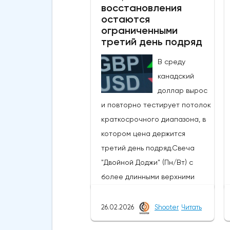
восстановления
некоторых сообщениях со
остаются
ссылкой на правительство и
ограниченными
центральный банк говорилось,
третий день подряд
что японские власти сегодня
В среду
провели интервенцию, чтобы
канадский
поддержать иену, которая
доллар вырос
достигла самых низких
и повторно тестирует потолок
уровней с середины 2024
краткосрочного диапазона, в
года, когда проводилась
котором цена держится
последняя интервенция.
третий день подряд.Свеча
произошло.Сегодняшние
"Двойной Доджи" (Пн/Вт) с
действия следуют недавнему
более длинными верхними
сообщению о готовности
тенями указывает на
властей вмешаться, когда
нерешительность, поскольку
26.02.2026
Shooter
Читать
пара USDJPY преодолеет
технические данные остаются
сопротивление в зоне