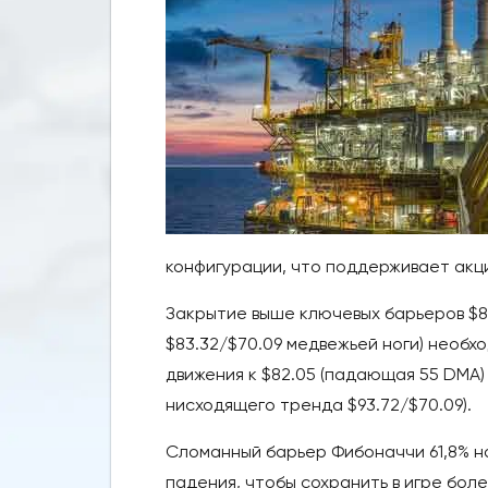
конфигурации, что поддерживает акц
Закрытие выше ключевых барьеров $80
$83.32/$70.09 медвежьей ноги) необ
движения к $82.05 (падающая 55 DMA) 
нисходящего тренда $93.72/$70.09).
Сломанный барьер Фибоначчи 61,8% н
падения, чтобы сохранить в игре боле