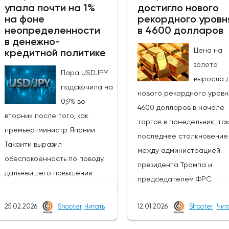
негативные события на местах
на прекращение огня по
упала почти на 1%
достигло нового
ослабили оптимизм и
первоначальной эйфории
на фоне
рекордного уровн
неопределенности
в 4600 долларов
возродили опасения по поводу
которая привела к паде
в денежно-
инфляции и других факторов,
индекса доллара более 
Цена на
кредитной политике
связанных с военной
на 10% в понедельник, ож
золото
Пара USDJPY
обстановкой, а также
быков и удержали индекс 
выросла 
подскочила на
повышением цен на доллар и
рамках более широкого
нового рекордного уровн
0,9% во
нефть.Техническая картина,
бычьего канала после тог
4600 долларов в начале
вторник после того, как
однако, существенно не
как откат от нового макс
торгов в понедельник, так
премьер-министр Японии
изменилась после пятничных и
2026 года на отметке $10
последнее столкновение
Такаити выразил
сегодняшних колебаний,
(из-за неспособности
между администрацией
обеспокоенность по поводу
поскольку цена по-прежнему
удержать рост выше точк
президента Трампа и
дальнейшего повышения
держится выше существенной
прорыва в $100)
председателем ФРС
процентных ставок Банком
поддержки на уровне $4759
неоднократно сдерживал
Пауэллом в связи с уголо
Японии, что противоречит
(пробитие Фибоначчи на 50%
растущей линией поддер
25.02.2026
Shooter
Читать
12.01.2026
Shooter
Чит
расследованием в отнош
ожиданиям рынка
от $5419/$4099,
канала.Ежедневные
главы ФРС, которое став