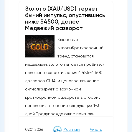
Золото (XAU/USD) теряет
бычий импульс, опустившись
ниже $4500, далее
Медвежий разворот
Ключевые
выводыКраткосрочный
тренд становится
медвежьим: золото пытается пробиться
ниже зоны сопротивления 4 485-4 500
долларов США, и ценовое движение
сигнализирует о возможном
краткосрочном развороте в сторону
понижения в течение следующих 1-3
дней.Предупреждающие признаки
импульса и коррекции: Недавний отскок
07.01.2026
Mountain
Читать
достиг ключевого уровня коррекции