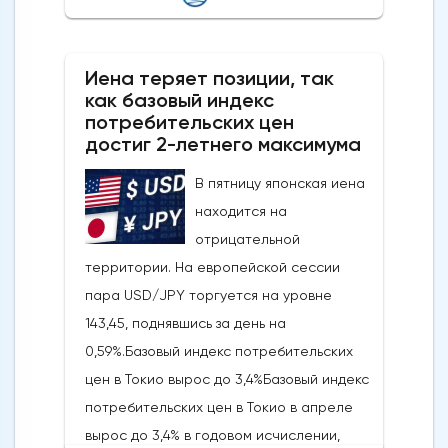
Фибоначчи и сопровождается медвежьей
дивергенцией RSI, что говорит о том, что
Иена теряет позиции, так
это движение, скорее всего, является
как базовый индекс
отскоком от тренда, а не новым бычьим
потребительских цен
импульсом.Ключевые уровни, на которые
достиг 2-летнего максимума
стоит обратить внимание: прорыв ниже 4
В пятницу японская иена
430/4 403 долларов США откроет путь к
находится на
более глубокому откату к 4 333-4 309
отрицательной
долларам США и, возможно, к 4 267-4 243
территории. На европейской сессии
долларам США, в то время как явный
пара USD/JPY торгуется на уровне
прорыв выше 4 500 долларов США сведет
143,45, поднявшись за день на
на нет медвежий
0,59%.Базовый индекс потребительских
сценарий.Краткосрочный тренд (от 1 до 3
цен в Токио вырос до 3,4%Базовый индекс
дней): разворот в сторону
потребительских цен в Токио в апреле
пониженияСледите за ключевым
вырос до 3,4% в годовом исчислении,
краткосрочным сопротивлением на