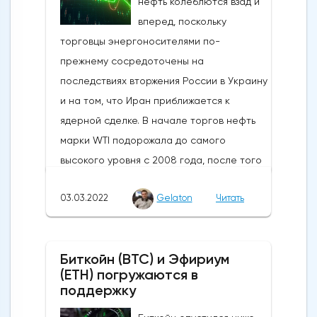
нефть колеблются взад и
вперед, поскольку
торговцы энергоносителями по-
прежнему сосредоточены на
последствиях вторжения России в Украину
и на том, что Иран приближается к
ядерной сделке. В начале торгов нефть
марки WTI подорожала до самого
высокого уровня с 2008 года, после того
как российские военные захватили
03.03.2022
Gelaton
Читать
украинский город Херсон. Ожидания
очередного раунда российско-
украинских переговоров породили
Биткойн (BTC) и Эфириум
некоторую надежду на то, что возможное
(ETH) погружаются в
прекращение огня может быть
поддержку
согласовано, но переговоры, похоже,