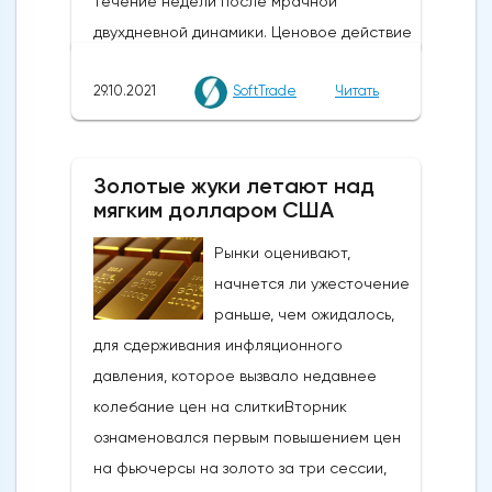
течение недели после мрачной
двухдневной динамики. Ценовое действие
отражает выравнивание позиций в
29.10.2021
SoftTrade
Читать
преддверии решений Федеральной
резервной системы США по денежно-
кредитной политике на следующей
Золотые жуки летают над
неделе 2-3 ноября.На этой неделе Банк
мягким долларом США
Японии (BOJ), как и ожидалось, проводил
стабильную политику. Ожидается, что на
Рынки оценивают,
следующей неделе ФРС объявит о
начнется ли ужесточение
начале сокращения своих масштабных
раньше, чем ожидалось,
стимулирующих мер. Однако трейдеры
для сдерживания инфляционного
все еще не уверены, что скажет
давления, которое вызвало недавнее
Федеральный комитет по открытым
колебание цен на слиткиВторник
рынкам о сроках своего первого
ознаменовался первым повышением цен
повышения ставки. Это одна из проблем,
на фьючерсы на золото за три сессии,