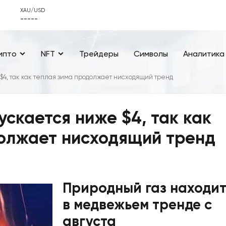
XAU/USD
-----
ипто
NFT
Трейдеры
Символы
Аналитика
$4, так как теплая зима продолжает нисходящий тренд
ускается ниже $4, так как
должает нисходящий тренд
Природный газ находит
в медвежьем тренде с
августа