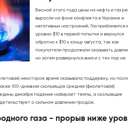
Весной этого года цены на нефть и газ ре
выросли на фоне конфликта в Украине и
негативных настроений. Газ приблизился 
уровню $10 в первой попытке и вернулся
обратно к $10 к концу августа, так как
покупатели продолжали оказывать давле
но затем развернулся вниз и с тех пор не
летовая) некоторое время оказывала поддержку, но посл
также 100-дневная скользящая средняя (фиолетовая)
редины декабря падение набирает темпы, а скользящие
идетельствует о сильном давлении продаж.
одного газа - прорыв ниже уров