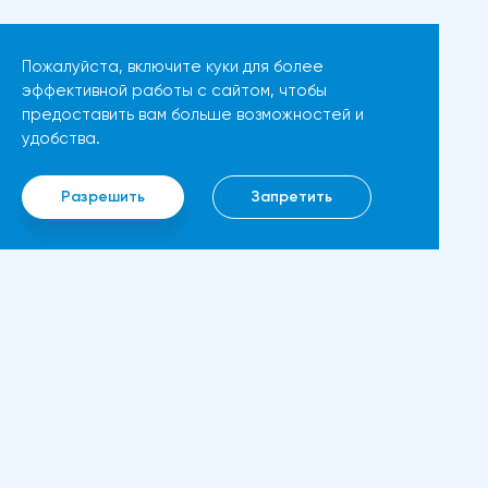
исчислении, что немного выше
эти факторы будут
мартовского роста на 1,8%, не
поддерживать дальнейший
Пожалуйста, включите куки для более
оказали существенного
рост движения.Мы можем
эффективной работы с сайтом, чтобы
влияния на доллар, указывая
предоставить вам больше возможностей и
ожидать прорыва выше 3850
на то, что участники рынка по-
удобства.
долларов, если цена Ethereum
прежнему с осторожностью
в ближайшие дни останется
относятся к покупке
Разрешить
Запретить
выше 3500 долларов.
американской валюты,
Следующим препятствием
несмотря на растущую
станет цена в 4000 долларов.
инфляцию.Ястребиная позиция
Если бычий тренд сохранится,
Федеральной резервной
то может быть достигнут новый
системы и экономические
максимум в 4400 долларов.
показатели влияют на пару
Ин
Ethereum, вероятно, может
GBP/USDФедеральная
преодолеть свой
O н
резервная система
исторический максимум почти
Пра
продолжает занимать
в 4800 долларов, если такой