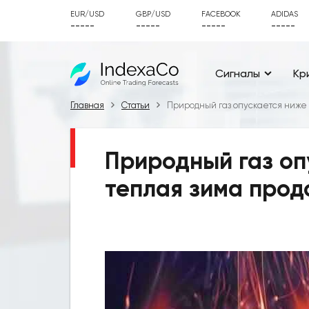
EUR/USD
GBP/USD
FACEBOOK
ADIDAS
-----
-----
-----
-----
Сигналы
Кр
Главная
Статьи
Природный газ опускается ниже 
Природный газ оп
теплая зима про