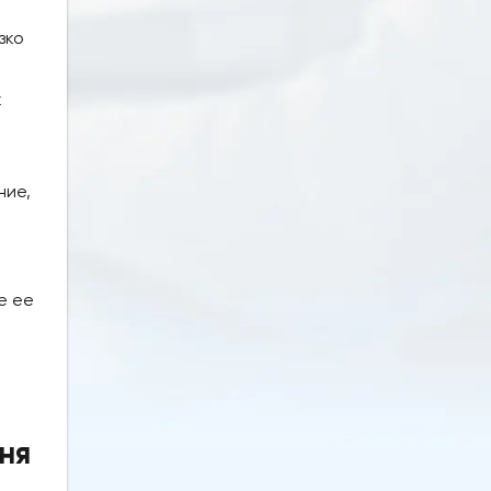
зко
к
ние,
е ее
ня