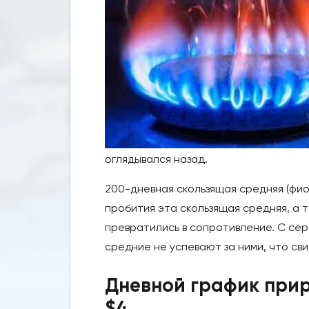
оглядывался назад.
200-дневная скользящая средняя (фио
пробития эта скользящая средняя, а 
превратились в сопротивление. С се
средние не успевают за ними, что св
Дневной график прир
$4