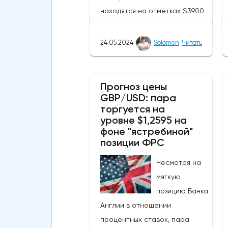
находятся на отметках $3900
и $4097 соответственно.
Похоже, что криптовалюта
24.05.2024
Solomon
Читать
находится недалеко от уровня
сопротивления в $4000. ETH
смог подняться выше своей
Прогноз цены
GBP/USD: пара
50-дневной скользящей
торгуется на
средней из-за недавних
уровне $1,2595 на
бычьих колебаний, которые
фоне "ястребиной"
могут развеять опасения
позиции ФРС
инвесторов по поводу
Несмотря на
направления движения
мягкую
криптовалюты.Курс супер-
позицию Банка
альткоина не рос до тех пор,
Англии в отношении
пока за неделю до истечения
процентных ставок, пара
последнего срока для VanEck,