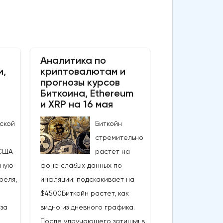
Аналитика по
и,
криптовалютам и
прогнозы курсов
Биткоина, Ethereum
и XRP на 16 мая
ской
Биткойн
стремительно
США
растет на
ьную
фоне слабых данных по
реля,
инфляции: подскакивает на
$4500Биткойн растет, как
за
видно из дневного графика.
После удручающего затишья в