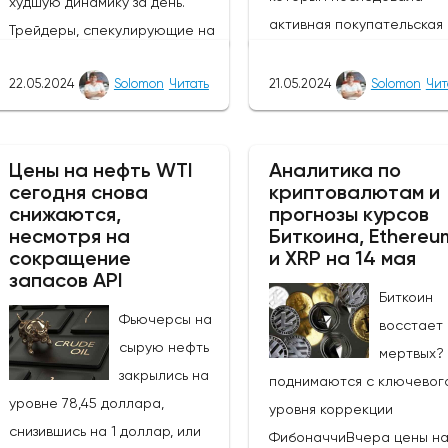
худшую динамику за день.
активная покупательская
Трейдеры, спекулирующие на
активность. Тем не менее,
росте курса фунта, могут
покупатели сохраняют
22.05.2024
Solomon
Читать
21.05.2024
Solomon
Чит
извлечь выгоду из ослабления
контроль, и основной тре
этих валют, так как пара
остается бычьим, цена с
GBP/JPY выросла на 0,47%.
направляется к отметке 1
Цены на нефть WTI
Аналитика по
Однако инвесторам следует
сегодня снова
криптовалютам и
поскольку экономические
быть осторожными в
снижаются,
прогнозы курсов
показатели Японии указы
отношении возможных
несмотря на
Биткоина, Ethereu
на ослабление экономики
изменений цен в связи с
сокращение
и XRP на 14 мая
запасов API
Вчера активность в сект
открытием европейского
Биткоин
услуг снизилась на -2,4% 
рынка.Инфляция в
Фьючерсы на
восстает 
сравнению с прошлым
Великобритании снизилась с
сырую нефть
мертвых?
месяцем, в то время как з
3,2% до 2,3%, что стало самым
закрылись на
поднимаются с ключевог
мы увидим основные заказ
значительным снижением в
уровне 78,45 доллара,
уровня коррекции
оборудование и торговы
2024 году, приблизив Банк
снизившись на 1 доллар, или
ФибоначчиВчера цены н
баланс.Интервенция Банк