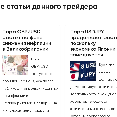
е статьи данного трейдера
Пара GBP/USD
Пара USDJPY
растет на фоне
продолжает раст
снижения инфляции
поскольку
в Великобритании
экономика Японии
замедляется
Пара
Курс япон
GBP/USD
иены к
торгуется с
доллару 
повышением на 0,30% после
демонстрирует значител
публикации апрельских данных
волатильность с конца ап
по инфляции в
характеризующуюся
Великобритании. Доллар США
значительным снижением, 
и японская иена показали
которым последовала