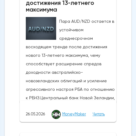
достижения 13-летнего
по-прежнему ведут активные
максимума
дипломатические
Пара AUD/NZD остается в
дискуссии.Производственная активность в
устойчивом
США достигла 4-летнего максимума:
среднесрочном
Несмотря на структурные проблемы,
восходящем тренде после достижения
связанные с нефтяным кризисом в
нового 13-летнего максимума, чему
регионе и рекордно низким уровнем
способствует расширение спредов
потребительского доверия,
доходности австралийско-
опубликованные в понедельник данные
новозеландских облигаций и усиление
показали, что производственная
агрессивного настроя РБА по отношению
активность в США растет самыми
к РБНЗ.Центральный банк Новой Зеландии,
быстрыми темпами за последние четыре
РБНЗ, объявит о своем решении по
года. Индекс деловой активности в
26.05.2026
MoneyMaker
Читать
денежно-кредитной политике завтра, в
производственном секторе ISM за май
среду, 27 мая 2026 года, в 10:00 по
вырос до 54,0 против 52,7 в апреле и
восточному времени, после чего час
оказался выше ожиданий, составлявших