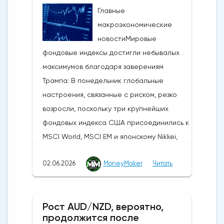
Главные
макроэкономические
новостиМировые
фондовые индексы достигли небывалых
максимумов благодаря заверениям
Трампа: В понедельник глобальные
настроения, связанные с риском, резко
возросли, поскольку три крупнейших
фондовых индекса США присоединились к
MSCI World, MSCI EM и японскому Nikkei,
установив новые исторические рекорды.
02.06.2026
MoneyMaker
Читать
Широкое продвижение вперед
последовало за заявлениями президента
США Дональда Трампа, указывающими на
Рост AUD/NZD, вероятно,
то, что, несмотря на новые военные
продолжится после
обмены в выходные, Вашингтон и Тегеран