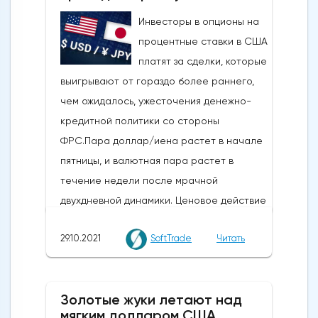
Инвесторы в опционы на
процентные ставки в США
платят за сделки, которые
выигрывают от гораздо более раннего,
чем ожидалось, ужесточения денежно-
кредитной политики со стороны
ФРС.Пара доллар/иена растет в начале
пятницы, и валютная пара растет в
течение недели после мрачной
двухдневной динамики. Ценовое действие
отражает выравнивание позиций в
29.10.2021
SoftTrade
Читать
преддверии решений Федеральной
резервной системы США по денежно-
кредитной политике на следующей
Золотые жуки летают над
неделе 2-3 ноября.На этой неделе Банк
мягким долларом США