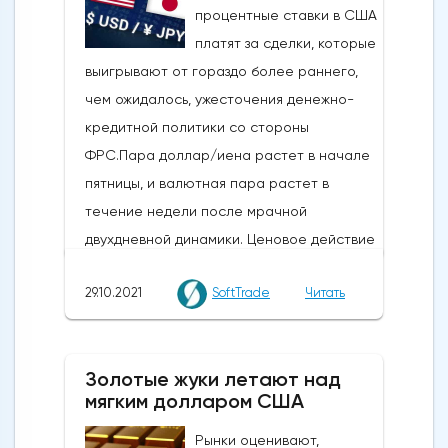
процентные ставки в США
платят за сделки, которые
выигрывают от гораздо более раннего,
чем ожидалось, ужесточения денежно-
кредитной политики со стороны
ФРС.Пара доллар/иена растет в начале
пятницы, и валютная пара растет в
течение недели после мрачной
двухдневной динамики. Ценовое действие
отражает выравнивание позиций в
29.10.2021
SoftTrade
Читать
преддверии решений Федеральной
резервной системы США по денежно-
кредитной политике на следующей
Золотые жуки летают над
неделе 2-3 ноября.На этой неделе Банк
мягким долларом США
Японии (BOJ), как и ожидалось, проводил
стабильную политику. Ожидается, что на
Рынки оценивают,