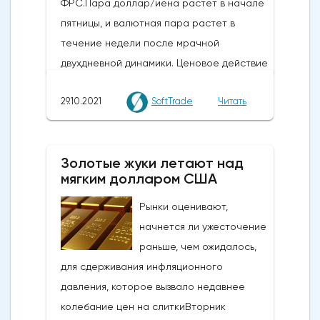
ФРС.Пара доллар/иена растет в начале
пятницы, и валютная пара растет в
течение недели после мрачной
двухдневной динамики. Ценовое действие
отражает выравнивание позиций в
29.10.2021
SoftTrade
Читать
преддверии решений Федеральной
резервной системы США по денежно-
кредитной политике на следующей
Золотые жуки летают над
неделе 2-3 ноября.На этой неделе Банк
мягким долларом США
Японии (BOJ), как и ожидалось, проводил
стабильную политику. Ожидается, что на
Рынки оценивают,
следующей неделе ФРС объявит о
начнется ли ужесточение
начале сокращения своих масштабных
раньше, чем ожидалось,
стимулирующих мер. Однако трейдеры
для сдерживания инфляционного
все еще не уверены, что скажет
давления, которое вызвало недавнее
Федеральный комитет по открытым
колебание цен на слиткиВторник