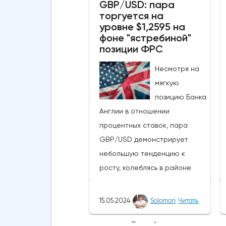
GBP/USD: пара
50-дневной скользящей
торгуется на
средней из-за недавних
уровне $1,2595 на
бычьих колебаний, которые
фоне "ястребиной"
могут развеять опасения
позиции ФРС
инвесторов по поводу
Несмотря на
направления движения
мягкую
криптовалюты.Курс супер-
позицию Банка
альткоина не рос до тех пор,
Англии в отношении
пока за неделю до истечения
процентных ставок, пара
последнего срока для VanEck,
GBP/USD демонстрирует
21Shares и ARK не утвердили
небольшую тенденцию к
спотовые ETF на Ethereum. К
росту, колеблясь в районе
счастью для Ethereum, в
уровня 1,2601 доллара и
понедельник, 20 мая, ожидания
достигнув внутридневного
стали более оптимистичными,
15.05.2024
Solomon
Читать
максимума 1,2606
что помогло криптовалюте
доллара.Ястребиная позиция