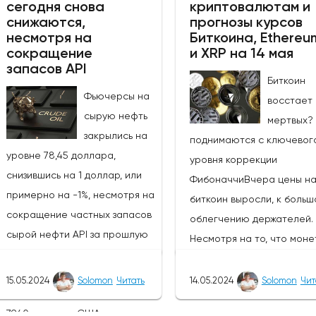
сегодня снова
криптовалютам и
поскольку экономические
быть осторожными в
снижаются,
прогнозы курсов
показатели Японии указы
отношении возможных
несмотря на
Биткоина, Ethereu
на ослабление экономики
изменений цен в связи с
сокращение
и XRP на 14 мая
запасов API
Вчера активность в сект
открытием европейского
Биткоин
услуг снизилась на -2,4% 
рынка.Инфляция в
Фьючерсы на
восстает 
сравнению с прошлым
Великобритании снизилась с
сырую нефть
мертвых?
месяцем, в то время как з
3,2% до 2,3%, что стало самым
закрылись на
поднимаются с ключевог
мы увидим основные заказ
значительным снижением в
уровне 78,45 доллара,
уровня коррекции
оборудование и торговы
2024 году, приблизив Банк
снизившись на 1 доллар, или
ФибоначчиВчера цены н
баланс.Интервенция Банк
Англии к своей цели. Как
примерно на -1%, несмотря на
биткоин выросли, к больш
Японии (BOJ)Интервенция
правило, это оказало бы
сокращение частных запасов
облегчению держателей.
Банка Японии в начале м
давление на валюту, но
сырой нефти API за прошлую
Несмотря на то, что моне
придала значительный им
несколько факторов
неделю. На протяжении всей
по-прежнему находится в
росту пары USD/JPY,
спровоцировали рост фунта. К
торговой сессии цены
пределах четкого диапаз
15.05.2024
Solomon
Читать
14.05.2024
Solomon
Чит
подтолкнув пару к макси
ним относятся снижение
колебались от максимума в
поддержки и сопротивлен
156,80. Это вмешательств
базового индекса
79,40 доллара США до