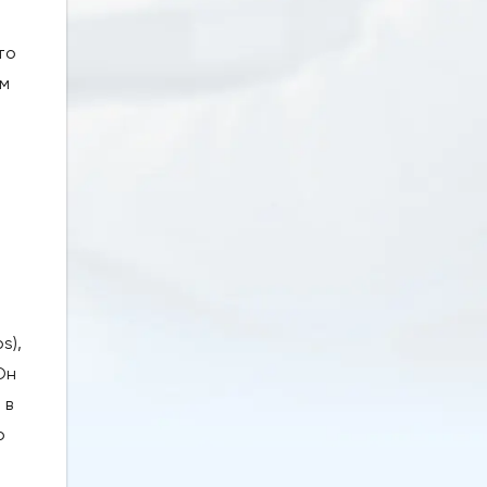
то
ым
s),
Он
 в
о