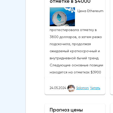
отметке в $4000
Цена Ethereum
протестировала отметку в
3800 долларов, а затем резко
подскочила, продолжая
ожидаемый краткосрочный и
внутридневной бычий тренд.
Следующие основные позиции
находятся на отметках $3900
и $4097 соответственно.
Похоже, что криптовалюта
24.05.2024
Solomon
Читать
находится недалеко от уровня
сопротивления в $4000. ETH
смог подняться выше своей
Прогноз цены