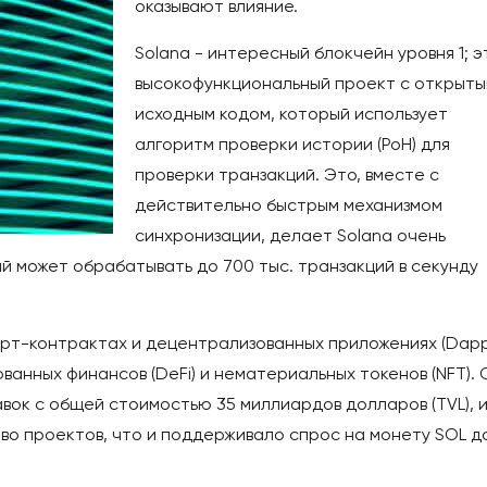
оказывают влияние.
Solana - интересный блокчейн уровня 1; э
высокофункциональный проект с открыт
исходным кодом, который использует
алгоритм проверки истории (PoH) для
проверки транзакций. Это, вместе с
действительно быстрым механизмом
синхронизации, делает Solana очень
 может обрабатывать до 700 тыс. транзакций в секунду
арт-контрактах и децентрализованных приложениях (Dapp
анных финансов (DeFi) и нематериальных токенов (NFT). 
ок с общей стоимостью 35 миллиардов долларов (TVL), и
о проектов, что и поддерживало спрос на монету SOL д