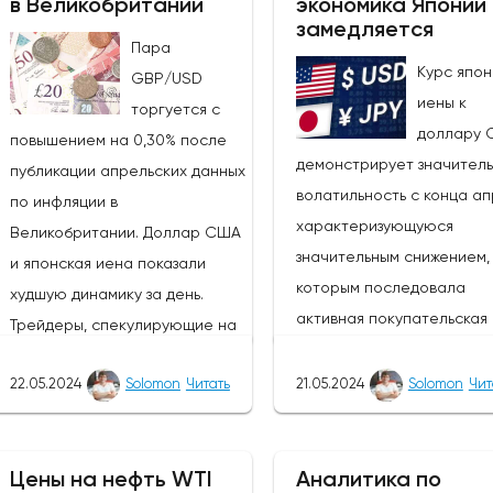
в Великобритании
экономика Японии
замедляется
Пара
Курс япон
GBP/USD
иены к
торгуется с
доллару 
повышением на 0,30% после
демонстрирует значител
публикации апрельских данных
волатильность с конца ап
по инфляции в
характеризующуюся
Великобритании. Доллар США
значительным снижением, 
и японская иена показали
которым последовала
худшую динамику за день.
активная покупательская
Трейдеры, спекулирующие на
активность. Тем не менее,
росте курса фунта, могут
покупатели сохраняют
22.05.2024
Solomon
Читать
21.05.2024
Solomon
Чит
извлечь выгоду из ослабления
контроль, и основной тре
этих валют, так как пара
остается бычьим, цена с
GBP/JPY выросла на 0,47%.
направляется к отметке 1
Цены на нефть WTI
Аналитика по
Однако инвесторам следует