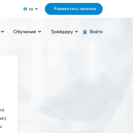
ru
Разместить прогноз
Обучение
Трейдеру
Войти
na
ьку
ы