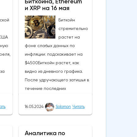
Биткоина, Ethereum
и XRP на 16 мая
ской
Биткойн
стремительно
США
растет на
ьную
фоне слабых данных по
реля,
инфляции: подскакивает на
$4500Биткойн растет, как
за
видно из дневного графика.
После удручающего затишья в
течение последних
нескольких недель вчерашние
события вызвали интерес,
ать
16.05.2024
Solomon
Читать
нд
подняли настроения и вернули
нова
капитал в самую ценную
60,
монету в мире. В результате
Аналитика по