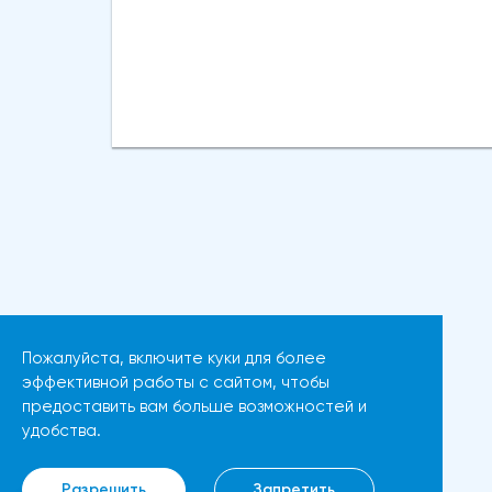
вырасти более чем на 20%.
Федеральной резервной
Таким образом, Ethereum
системы не оказала
преодолел отметку
существенной поддержки
сопротивления в 3800
доллару США, позволив фунту
долларов.Осцилляторы и цена
стерлингов сохранить свою
самого Эфириума показывают,
силу.Недавние данные по
что произошло значительное
индексу цен производителей
восстановление
(PPI) в США, который в апреле
динамической стороны
вырос на 2,2% в годовом
монеты. Таким образом, все
исчислении, что немного выше
эти факторы будут
мартовского роста на 1,8%, не
поддерживать дальнейший
Пожалуйста, включите куки для более
оказали существенного
рост движения.Мы можем
эффективной работы с сайтом, чтобы
влияния на доллар, указывая
предоставить вам больше возможностей и
ожидать прорыва выше 3850
на то, что участники рынка по-
удобства.
долларов, если цена Ethereum
прежнему с осторожностью
в ближайшие дни останется
относятся к покупке
Разрешить
Запретить