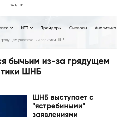
XAU/USD
-----
ипто
NFT
Трейдеры
Символы
Аналитика
а грядущем ужесточении политики ШНБ
я бычьим из-за грядущем
итики ШНБ
ШНБ выступает с
"ястребиными"
заявлениями