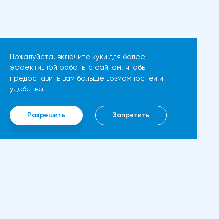
(PPI) в США, который в апреле
динамической стороны
вырос на 2,2% в годовом
монеты. Таким образом, все
исчислении, что немного выше
эти факторы будут
мартовского роста на 1,8%, не
поддерживать дальнейший
Пожалуйста, включите куки для более
оказали существенного
рост движения.Мы можем
эффективной работы с сайтом, чтобы
влияния на доллар, указывая
предоставить вам больше возможностей и
ожидать прорыва выше 3850
на то, что участники рынка по-
удобства.
долларов, если цена Ethereum
прежнему с осторожностью
в ближайшие дни останется
относятся к покупке
Разрешить
Запретить
выше 3500 долларов.
американской валюты,
Следующим препятствием
несмотря на растущую
станет цена в 4000 долларов.
инфляцию.Ястребиная позиция
Если бычий тренд сохранится,
Федеральной резервной
то может быть достигнут новый
системы и экономические
максимум в 4400 долларов.
показатели влияют на пару
Ин
Ethereum, вероятно, может
GBP/USDФедеральная
преодолеть свой