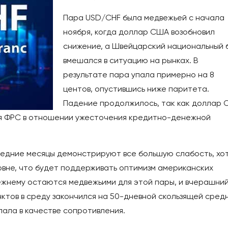
Пара USD/CHF была медвежьей с начала
ноября, когда доллар США возобновил
снижение, а Швейцарский национальный 
вмешался в ситуацию на рынках. В
результате пара упала примерно на 8
центов, опустившись ниже паритета.
Падение продолжилось, так как доллар
ия ФРС в отношении ужесточения кредитно-денежной
едние месяцы демонстрируют все большую слабость, хо
овне, что будет поддерживать оптимизм американских
жнему остаются медвежьими для этой пары, и вчерашни
унктов в среду закончился на 50-дневной скользящей сред
упала в качестве сопротивления.