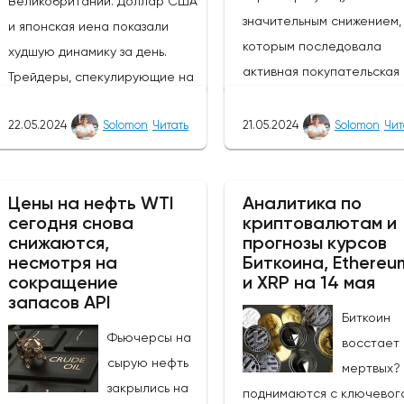
Великобритании. Доллар США
значительным снижением, 
и японская иена показали
которым последовала
худшую динамику за день.
активная покупательская
Трейдеры, спекулирующие на
активность. Тем не менее,
росте курса фунта, могут
покупатели сохраняют
22.05.2024
Solomon
Читать
21.05.2024
Solomon
Чит
извлечь выгоду из ослабления
контроль, и основной тре
этих валют, так как пара
остается бычьим, цена с
GBP/JPY выросла на 0,47%.
направляется к отметке 1
Цены на нефть WTI
Аналитика по
Однако инвесторам следует
сегодня снова
криптовалютам и
поскольку экономические
быть осторожными в
снижаются,
прогнозы курсов
показатели Японии указы
отношении возможных
несмотря на
Биткоина, Ethereu
на ослабление экономики
изменений цен в связи с
сокращение
и XRP на 14 мая
запасов API
Вчера активность в сект
открытием европейского
Биткоин
услуг снизилась на -2,4% 
рынка.Инфляция в
Фьючерсы на
восстает 
сравнению с прошлым
Великобритании снизилась с
сырую нефть
мертвых?
месяцем, в то время как з
3,2% до 2,3%, что стало самым
закрылись на
поднимаются с ключевог
мы увидим основные заказ