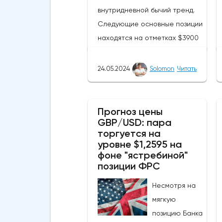
внутридневной бычий тренд.
Следующие основные позиции
находятся на отметках $3900
и $4097 соответственно.
Похоже, что криптовалюта
24.05.2024
Solomon
Читать
находится недалеко от уровня
сопротивления в $4000. ETH
смог подняться выше своей
Прогноз цены
GBP/USD: пара
50-дневной скользящей
торгуется на
средней из-за недавних
уровне $1,2595 на
бычьих колебаний, которые
фоне "ястребиной"
могут развеять опасения
позиции ФРС
инвесторов по поводу
Несмотря на
направления движения
мягкую
криптовалюты.Курс супер-
позицию Банка
альткоина не рос до тех пор,