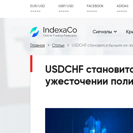
EUR/USD
GBP/USD
FACEBOOK
ADIDAS
-----
-----
-----
-----
Сигналы
Кр
Главная
Статьи
USDCHF становится бычьим из-з
USDCHF становитс
ужесточении пол