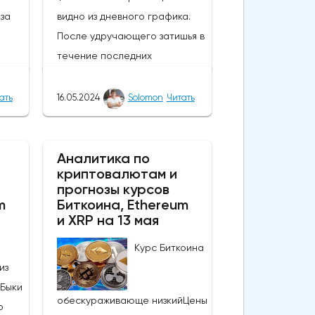
за
видно из дневного графика.
После удручающего затишья в
течение последних
нескольких недель вчерашние
события вызвали интерес,
ать
16.05.2024
Solomon
Читать
нд
подняли настроения и вернули
нова
капитал в самую ценную
60,
монету в мире. В результате
Аналитика по
криптовалютам и
прорыва курс монеты вырос
прогнозы курсов
вают
более чем на 4000 долларов,
m
Биткоина, Ethereum
.
а цены поднялись выше 66 000
и XRP на 13 мая
оре
долларов. Этот всплеск
Курс Биткоина
по
является массовым для
из
Биткоина и может привести к
 Быки
автра
другим обнадеживающим
обескураживающе низкийЦены
о
ы на
событиям, которые поднимут