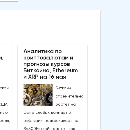
Аналитика по
и,
криптовалютам и
прогнозы курсов
Биткоина, Ethereum
и XRP на 16 мая
ской
Биткойн
стремительно
США
растет на
ьную
фоне слабых данных по
реля,
инфляции: подскакивает на
$4500Биткойн растет, как