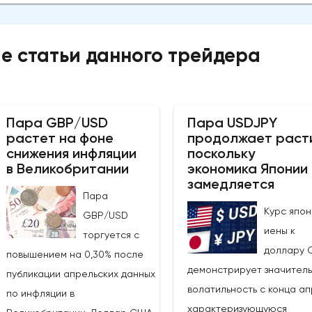
е статьи данного трейдера
Пара GBP/USD
Пара USDJPY
растет на фоне
продолжает раст
снижения инфляции
поскольку
в Великобритании
экономика Японии
замедляется
Пара
Курс япон
GBP/USD
иены к
торгуется с
доллару 
повышением на 0,30% после
демонстрирует значител
публикации апрельских данных
волатильность с конца ап
по инфляции в
характеризующуюся