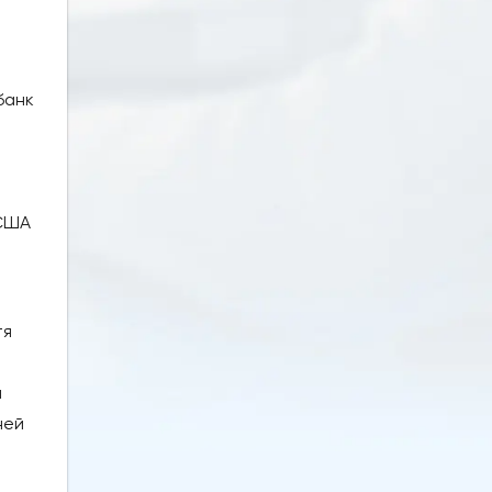
банк
 США
тя
й
ней