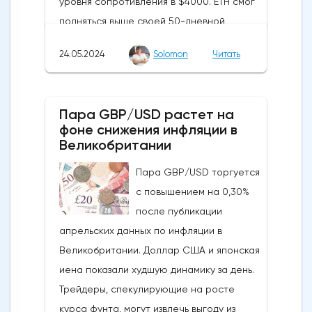
уровня сопротивления в $4000. ETH смог
подняться выше своей 50-дневной
скользящей средней из-за недавних
24.05.2024
Solomon
Читать
бычьих колебаний, которые могут развеять
опасения инвесторов по поводу
направления движения
Пара GBP/USD растет на
криптовалюты.Курс супер-альткоина не
фоне снижения инфляции в
рос до тех пор, пока за неделю до
Великобритании
истечения последнего срока для VanEck,
Пара GBP/USD торгуется
21Shares и ARK не утвердили спотовые ETF
с повышением на 0,30%
на Ethereum. К счастью для Ethereum, в
после публикации
понедельник, 20 мая, ожидания стали
апрельских данных по инфляции в
более оптимистичными, что помогло
Великобритании. Доллар США и японская
криптовалюте вырасти более чем на 20%.
иена показали худшую динамику за день.
Таким образом, Ethereum преодолел
Трейдеры, спекулирующие на росте
отметку сопротивления в 3800
курса фунта, могут извлечь выгоду из