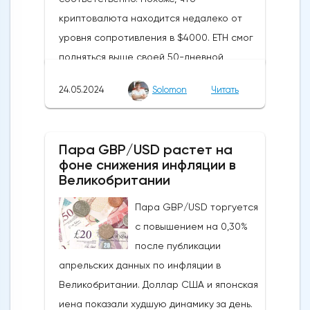
криптовалюта находится недалеко от
уровня сопротивления в $4000. ETH смог
подняться выше своей 50-дневной
скользящей средней из-за недавних
24.05.2024
Solomon
Читать
бычьих колебаний, которые могут развеять
опасения инвесторов по поводу
направления движения
Пара GBP/USD растет на
криптовалюты.Курс супер-альткоина не
фоне снижения инфляции в
рос до тех пор, пока за неделю до
Великобритании
истечения последнего срока для VanEck,
Пара GBP/USD торгуется
21Shares и ARK не утвердили спотовые ETF
с повышением на 0,30%
на Ethereum. К счастью для Ethereum, в
после публикации
понедельник, 20 мая, ожидания стали
апрельских данных по инфляции в
более оптимистичными, что помогло
Великобритании. Доллар США и японская
криптовалюте вырасти более чем на 20%.
иена показали худшую динамику за день.
Таким образом, Ethereum преодолел