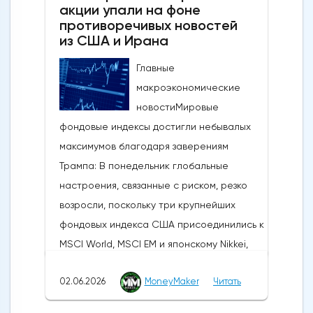
акции упали на фоне
противоречивых новостей
из США и Ирана
Главные
макроэкономические
новостиМировые
фондовые индексы достигли небывалых
максимумов благодаря заверениям
Трампа: В понедельник глобальные
настроения, связанные с риском, резко
возросли, поскольку три крупнейших
фондовых индекса США присоединились к
MSCI World, MSCI EM и японскому Nikkei,
установив новые исторические рекорды.
02.06.2026
MoneyMaker
Читать
Широкое продвижение вперед
последовало за заявлениями президента