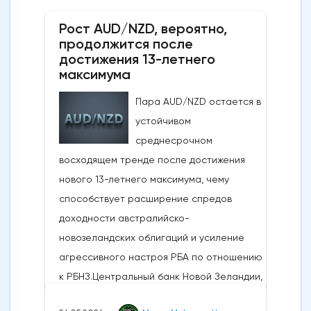
США Дональда Трампа, указывающими на
Рост AUD/NZD, вероятно,
то, что, несмотря на новые военные
продолжится после
обмены в выходные, Вашингтон и Тегеран
достижения 13-летнего
по-прежнему ведут активные
максимума
дипломатические
Пара AUD/NZD остается в
дискуссии.Производственная активность в
устойчивом
США достигла 4-летнего максимума:
среднесрочном
Несмотря на структурные проблемы,
восходящем тренде после достижения
связанные с нефтяным кризисом в
нового 13-летнего максимума, чему
регионе и рекордно низким уровнем
способствует расширение спредов
потребительского доверия,
доходности австралийско-
опубликованные в понедельник данные
новозеландских облигаций и усиление
показали, что производственная
агрессивного настроя РБА по отношению
активность в США растет самыми
к РБНЗ.Центральный банк Новой Зеландии,
быстрыми темпами за последние четыре
РБНЗ, объявит о своем решении по
года. Индекс деловой активности в