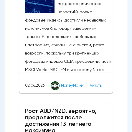
макроэкономические
новостиМировые
фондовые индексы достигли небывалых
максимумов благодаря заверениям
Трампа: В понедельник глобальные
настроения, связанные с риском, резко
возросли, поскольку три крупнейших
фондовых индекса США присоединились к
MSCI World, MSCI EM и японскому Nikkei,
установив новые исторические рекорды.
02.06.2026
MoneyMaker
Читать
Широкое продвижение вперед
последовало за заявлениями президента
США Дональда Трампа, указывающими на
Рост AUD/NZD, вероятно,
то, что, несмотря на новые военные
продолжится после
обмены в выходные, Вашингтон и Тегеран
достижения 13-летнего
по-прежнему ведут активные
максимума