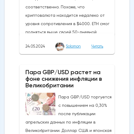
соответственно. Похоже, что
криптовалюта находится недалеко от
уровня сопротивления в $4000. ETH смог
подняться выше своей 50-дневной
скользящей средней из-за недавних
24.05.2024
Solomon
Читать
бычьих колебаний, которые могут развеять
опасения инвесторов по поводу
направления движения
Пара GBP/USD растет на
криптовалюты.Курс супер-альткоина не
фоне снижения инфляции в
рос до тех пор, пока за неделю до
Великобритании
истечения последнего срока для VanEck,
Пара GBP/USD торгуется
21Shares и ARK не утвердили спотовые ETF
с повышением на 0,30%
на Ethereum. К счастью для Ethereum, в
после публикации
понедельник, 20 мая, ожидания стали
апрельских данных по инфляции в
более оптимистичными, что помогло
Великобритании. Доллар США и японская
криптовалюте вырасти более чем на 20%.