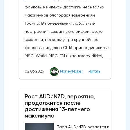
фондовые индексы достигли небывалых
максимумов благодаря заверениям
Трампа: В понедельник глобальные
настроения, связанные с риском, резко
возросли, поскольку три крупнейших
фондовых индекса США присоединились к
MSCI World, MSCI EM и японскому Nikkei,
установив новые исторические рекорды.
02.06.2026
MoneyMaker
Читать
Широкое продвижение вперед
последовало за заявлениями президента
США Дональда Трампа, указывающими на
Рост AUD/NZD, вероятно,
то, что, несмотря на новые военные
продолжится после
обмены в выходные, Вашингтон и Тегеран
достижения 13-летнего
по-прежнему ведут активные
максимума
дипломатические
Пара AUD/NZD остается в
дискуссии.Производственная активность в