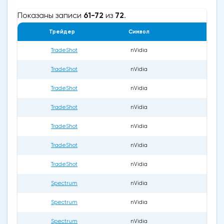
Показаны записи
61-72
из
72
.
Трейдер
Символ
Дата
TradeShot
nVidia
28
TradeShot
nVidia
28
TradeShot
nVidia
28
TradeShot
nVidia
29
TradeShot
nVidia
29
TradeShot
nVidia
29
TradeShot
nVidia
07
Spectrum
nVidia
22
Spectrum
nVidia
22
Spectrum
nVidia
22