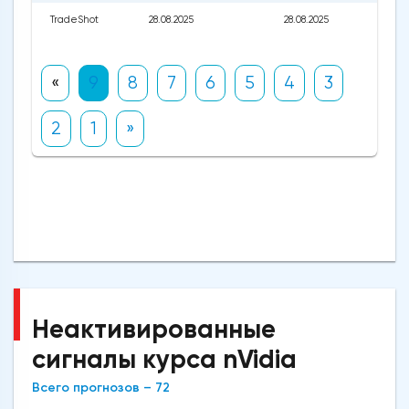
TradeShot
28.08.2025
28.08.2025
«
9
8
7
6
5
4
3
2
1
»
Неактивированные
сигналы курса nVidia
Всего прогнозов – 72