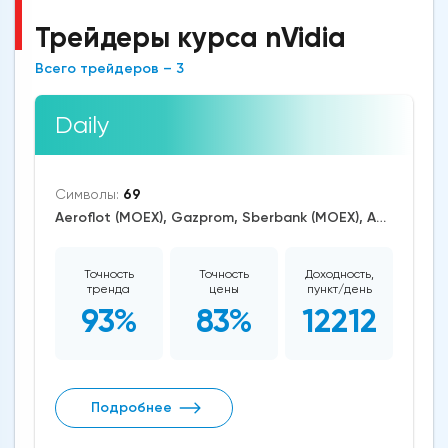
Трейдеры курса nVidia
Всего трейдеров – 3
Daily
Символы:
69
Aeroflot (MOEX), Gazprom, Sberbank (MOEX), AUD/USD, EUR/USD, GBP/USD, USD/CAD, USD/JPY, CAD/CHF, EUR/AUD, EUR/GBP, CAD/JPY, EUR/CHF, GBP/AUD, GBP/NZD, AUD/NZD, GBP/CHF, AUD/CHF, EUR/JPY, CHF/JPY, EUR/CAD, GBP/JPY, AUD/JPY, NZD/USD, GBP/CAD, NZD/CAD, AUD/CAD, Cardano/USD, Ethereum/USD, Bitcoin/USD, XRP/USD, US Dollar Index, DAX, Nikkei 225, Dow Jones, NASDAQ 100, S&P 500, RUSSELL 2000, CAC 40, WTI Crude Oil, Natural Gas, Palladium, Gold, Alphabet, Alibaba, Visa, Activision Blizzard, Adobe Systems, Airbus SE, Volkswagen AG, Apple, American Express, Johnson&Johnson, Microsoft, Renault SA, Coca-Cola, nVidia, Caterpillar, Bank of America, Intel, Adidas, Exxon Mobil, Amazon, Tesla Motors, Boeing, Corn, Wheat, Soybean, ASX 200
Точность
Точность
Доходность,
тренда
цены
пункт/день
93%
83%
12212
Подробнее