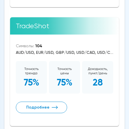
TradeShot
Символы:
104
AUD/USD, EUR/USD, GBP/USD, USD/CAD, USD/CHF, USD/JPY, USD/RUB, USD/ZAR, USD/TRY, CAD/CHF, EUR/AUD, EUR/NZD, EUR/GBP, CAD/JPY, USD/SGD, USD/NOK, EUR/CHF, GBP/AUD, GBP/NZD, USD/SEK, AUD/NZD, GBP/CHF, EUR/NOK, NZD/CHF, AUD/CHF, EUR/JPY, CHF/JPY, EUR/CAD, GBP/JPY, NZD/JPY, AUD/JPY, NZD/USD, GBP/CAD, NZD/CAD, AUD/CAD, Dash/USD, Stellar/USD, EthereumClassic/USD, Zcash/USD, Cardano/USD, EOS/USD, BitcoinCash/USD, Litecoin/USD, Tron/USD, NEO/USD, Ethereum/Bitcoin, Ethereum/USD, Monero/USD, Bitcoin/USD, XRP/USD, US Dollar Index, DAX, Nikkei 225, Dow Jones, NASDAQ 100, S&P 500, RUSSELL 2000, China A50, FTSE 100, Hang Seng, WTI Crude Oil, Natural Gas, Palladium, Silver, Gold, Copper, Platinum, Alphabet, Alibaba, Visa, MasterCard, Nike, Uber Technologies, Apple, Microsoft, McDonald's, Netflix, Procter & Gamble, Coca-Cola, nVidia, Pfizer, Meta Platforms, Twitter, Bank of America, Intel, Amazon, Oracle, Tesla Motors, Spotify, Boeing, Corn, Wheat, Soybean, Dogecoin, Binance Coin, Polkadot, Uniswap, Chainlink, Axie Infinity, USD/CNY, USD/INR, Solana, Aave, Avalanche
Точность
Точность
Доходность,
тренда
цены
пункт/день
75%
75%
28
Подробнее