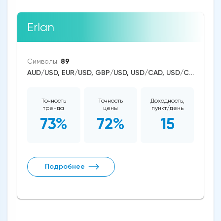
Erlan
Символы:
89
AUD/USD, EUR/USD, GBP/USD, USD/CAD, USD/CHF, USD/JPY, CAD/CHF, EUR/AUD, EUR/NZD, EUR/GBP, CAD/JPY, EUR/CHF, GBP/AUD, GBP/NZD, AUD/NZD, GBP/CHF, NZD/CHF, AUD/CHF, EUR/JPY, CHF/JPY, EUR/CAD, GBP/JPY, NZD/JPY, AUD/JPY, NZD/USD, GBP/CAD, NZD/CAD, AUD/CAD, Dash/USD, Stellar/USD, EthereumClassic/USD, Zcash/USD, Cardano/USD, EOS/USD, BitcoinCash/USD, Litecoin/USD, Tron/USD, NEO/USD, Ethereum/USD, Monero/USD, Bitcoin/USD, XRP/USD, US Dollar Index, DAX, Dow Jones, NASDAQ 100, S&P 500, RUSSELL 2000, Brent Crude Oil, WTI Crude Oil, Natural Gas, Silver, Gold, Copper, Canopy Growth, Tilray, Alibaba, Visa, Uber Technologies, Apple, JPMorgan Chase, Johnson&Johnson, Coca-Cola, nVidia, Citigroup, Pfizer, Meta Platforms, Bank of America, eBay, General Electrics, Intel, Ford Motor, Walt Disney, Amazon, LYFT, Tesla Motors, Aurora Cannabis, Boeing, Dogecoin, Shiba Inu, Binance Coin, Polkadot, Uniswap, Chainlink, BitTorrent, Solana, Aave, Terra, VeChain
Точность
Точность
Доходность,
тренда
цены
пункт/день
73%
72%
15
Подробнее