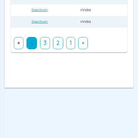
Spectrum
nVidia
22
Spectrum
nVidia
19
«
4
3
2
1
»