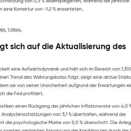
 Schätzung von 0,3 % widerspiegelten, während die jährliche 
n eine Korrektur von -1,2 % erwarteten.
86, 1.0864.
 sich auf die Aktualisierung des
lt eine Aufwärtsdynamik und hält sich im Bereich von 1,30
inen Trend des Währungskorbs folgt, zeigt eine aktive Stärk
dem sie von seiner Unsicherheit aufgrund der Erwartungen ei
 die Fed profitiert.
tistiken einen Rückgang der jährlichen Inflationsrate von 4,0 
e Analystenschätzungen von 3,1 % übertrafen, während die
mit die psychologische Marke von 5,0 % überschritt. Die Anle
ner zweiten geplanten Anpassung der Kreditkosten durch die 