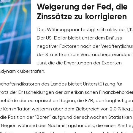
Weigerung der Fed, die
Zinssätze zu korrigieren
Das Währungspaar festigt sich aktiv bei 1,11
Der US-Dollar bleibt unter dem Einfluss
negativer Faktoren nach der Veröffentlichu
der Statistiken zum Verbraucherpreisindex f
Juni, die die Erwartungen der Experten
sdynamik übertrafen.
chaftsindikatoren des Landes bietet Unterstützung für
 trotz der Entscheidungen der amerikanischen Finanzbehörde
sbehörde der europäischen Region, die EZB, den langfristigen
 Kerninflation weiterhin über dem Zielbereich von 2,0 % liegt.
e Position der "Bären" aufgrund der schwachen Statistiken 
en Region während des Nachmittagshandels, die einen Anstie