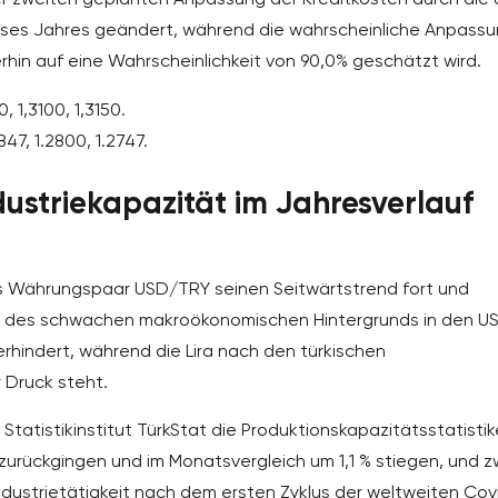
eses Jahres geändert, während die wahrscheinliche Anpass
erhin auf eine Wahrscheinlichkeit von 90,0% geschätzt wird.
 1,3100, 1,3150.
47, 1.2800, 1.2747.
ustriekapazität im Jahresverlauf
s Währungspaar USD/TRY seinen Seitwärtstrend fort und
d des schwachen makroökonomischen Hintergrunds in den US
hindert, während die Lira nach den türkischen
 Druck steht.
Statistikinstitut TürkStat die Produktionskapazitätsstatisti
% zurückgingen und im Monatsvergleich um 1,1 % stiegen, und z
Industrietätigkeit nach dem ersten Zyklus der weltweiten Cov