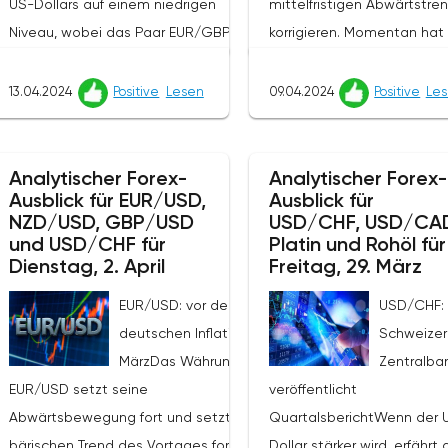
US-Dollars auf einem niedrigen
mittelfristigen Abwärtstre
Niveau, wobei das Paar EUR/GBP
korrigieren. Momentan hat 
im Morgenhandel eine
das Wachstum der Währun
Korrekturbewegung zeigt und sich
0.6042 (Murray-Niveau [2/8
13.04.2024
Positive
Lesen
09.04.2024
Positive
Le
bei 0.8541 befindet.Auf der
verlangsamt, in Erwartung 
gestrigen Sitzung der
Ergebnisse der bevorsteh
Europäischen Zentralbank (EZB)
Sitzung der Reserve Bank 
Analytischer Forex-
Analytischer Forex-
Ausblick für EUR/USD,
Ausblick für
ließen die Beamten die Leitzinsen
Zealand und der
NZD/USD, GBP/USD
USD/CHF, USD/CA
wie erwartet unverändert
bevorstehenden
und USD/CHF für
Platin und Rohöl für
(Leitzins 4,50%, Marginsatz 4,75%,
Veröffentlichung der US-
Dienstag, 2. April
Freitag, 29. März
Einlagensatz 4,00%) und äußerten
Inflationsdaten im März, die
EUR/USD: vor der
USD/CHF:
sich bereit, sie zu senken, wenn
Mittwoch geplant sind.Die
deutschen Inflation im
Schweizer
der Inflationsdruck nachlässt. Die
neuseeländische Zentralb
MärzDas Währungspaar
Zentralba
Regulierungsbehörden haben
wird den Leitzins voraussic
EUR/USD setzt seine
veröffentlicht
bestätigt, dass die aktuelle
bei 5,50% belassen, obwoh
Abwärtsbewegung fort und setzt den
QuartalsberichtWenn der 
Verlangsamung des Preisanstiegs
die wirtschaftlichen
bärischen Trend des Vortages fort und
Dollar stärker wird, erfährt