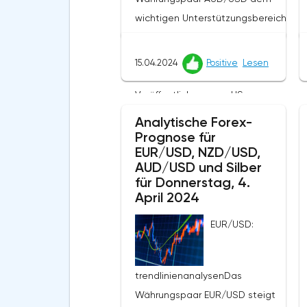
wichtigen Unterstützungsbereich
von 0, 6489–0, 6447 vor dem
Hintergrund der US-Statistiken.Die
15.04.2024
Positive
Lesen
letzte Woche war geprägt von der
Veröffentlichung von US-
Inflationsdaten, die zu einer
Analytische Forex-
Stärkung des US-Dollars auf dem
Prognose für
EUR/USD, NZD/USD,
Markt beitrugen. Der US-
AUD/USD und Silber
Verbraucherpreisindex stieg im
für Donnerstag, 4.
März monatlich um 0,4% und
April 2024
übertraf damit die Erwartungen der
EUR/USD:
Analysten von 0,3% und der
jährliche Index lag bei 3,5%,
ebenfalls über den
trendlinienanalysenDas
prognostizierten 3,4%. Der
Währungspaar EUR/USD steigt
Erzeugerpreisindex stieg