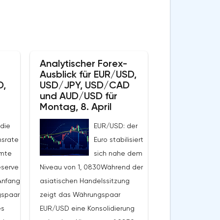
Analytischer Forex-
Ausblick für EUR/USD,
D,
USD/JPY, USD/CAD
und AUD/USD für
Montag, 8. April
die
EUR/USD: der
srate
Euro stabilisiert
amte
sich nahe dem
eserve
Niveau von 1, 0830Während der
Anfang
asiatischen Handelssitzung
gspaar
zeigt das Währungspaar
es
EUR/USD eine Konsolidierung