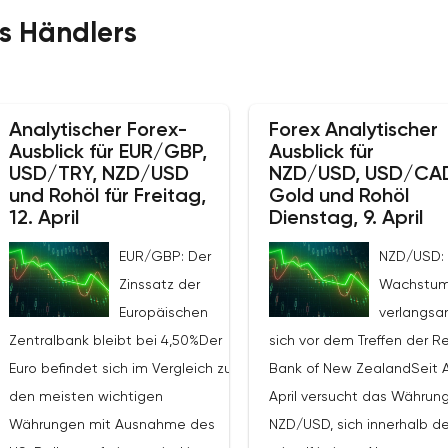
s Händlers
Analytischer Forex-
Forex Analytischer
Ausblick für EUR/GBP,
Ausblick für
USD/TRY, NZD/USD
NZD/USD, USD/CA
und Rohöl für Freitag,
Gold und Rohöl
12. April
Dienstag, 9. April
EUR/GBP: Der
NZD/USD: 
Zinssatz der
Wachstum
Europäischen
verlangs
Zentralbank bleibt bei 4,50%Der
sich vor dem Treffen der R
Euro befindet sich im Vergleich zu
Bank of New ZealandSeit 
den meisten wichtigen
April versucht das Währun
Währungen mit Ausnahme des
NZD/USD, sich innerhalb d