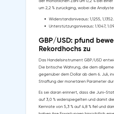
der monatlichen Zahl um 0,2 % bei einer
um 2,2 % zurückging, wobei die Analyste
Widerstandsniveaus: 1,1255, 1,1352.
Unterstützungsniveaus: 1.1047, 1.09
GBP/USD: pfund bewegt
Rekordhochs zu
Das Handelsinstrument GBP/USD entwicke
Die britische Währung, die dem allgeme
gegenüber dem Dollar ab dem 6. Juli, in
Straffung der monetären Parameter durch
Es sei daran erinnert, dass die Juni-Sta
auf 3,0 % widerspiegelten und damit di
Kernrate von 5,3 % auf 4,8 % fiel und da
haben ihre Erwartungen hinsichtlich ei