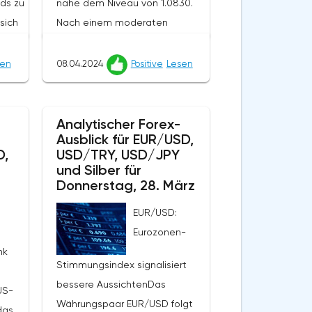
nds zu
nahe dem Niveau von 1.0830.
sich
Nach einem moderaten
g bei
Anstieg am Freitag zum Ende
])
der Woche bewegte sich der
sen
08.04.2024
Positive
Lesen
der
Euro nach unten, unterstützt
enden
durch neue US-
of New
Arbeitsmarktdaten.Die März-
Analytischer Forex-
Ausblick für EUR/USD,
Statistiken zeigten einen
D,
USD/TRY, USD/JPY
Anstieg von Arbeitsplätzen
und Silber für
außerhalb des US-
Donnerstag, 28. März
 für
Landwirtschaftssektors auf
EUR/USD:
303.000, was den vorherigen
Eurozonen-
ank
Wert von 270.000 deutlich
nk
htlich
überstieg, und die Erwartungen
Stimmungsindex signalisiert
l sich
der Analysten, die einen
bessere AussichtenDas
US-
Anstieg von 200.000
Währungspaar EUR/USD folgt
 das