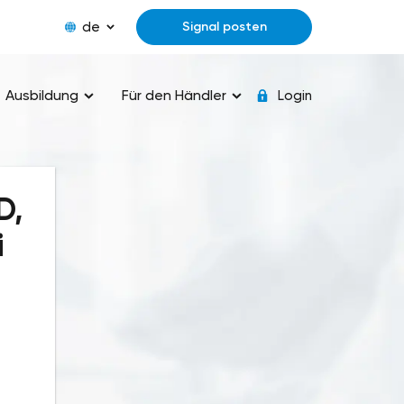
de
Signal posten
Ausbildung
Für den Händler
Login
D,
i