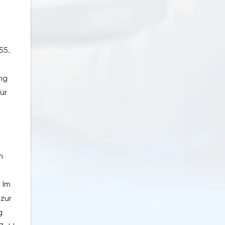
55.
ng
ür
n
 Im
zur
g