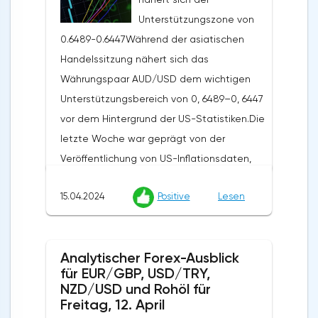
Unterstützungszone von
0.6489-0.6447Während der asiatischen
Handelssitzung nähert sich das
Währungspaar AUD/USD dem wichtigen
Unterstützungsbereich von 0, 6489–0, 6447
vor dem Hintergrund der US-Statistiken.Die
letzte Woche war geprägt von der
Veröffentlichung von US-Inflationsdaten,
die zu einer Stärkung des US-Dollars auf
15.04.2024
Positive
Lesen
dem Markt beitrugen. Der US-
Verbraucherpreisindex stieg im März
monatlich um 0,4% und übertraf damit die
Analytischer Forex-Ausblick
Erwartungen der Analysten von 0,3% und
für EUR/GBP, USD/TRY,
der jährliche Index lag bei 3,5%, ebenfalls
NZD/USD und Rohöl für
über den prognostizierten 3,4%. Der
Freitag, 12. April
Erzeugerpreisindex stieg gegenüber dem