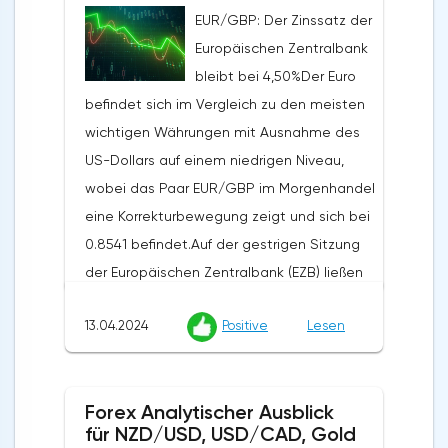
EUR/GBP: Der Zinssatz der
Vorjahr um 2,1% von den vorherigen 1,6%,
Europäischen Zentralbank
obwohl Analysten einen Anstieg auf 2,2%
bleibt bei 4,50%Der Euro
erwartet hatten, während der monatliche
befindet sich im Vergleich zu den meisten
Index von 0,6% auf 0,2% zurückging und die
wichtigen Währungen mit Ausnahme des
Prognosen von 0,3% übertraf. Die zugrunde
US-Dollars auf einem niedrigen Niveau,
liegende Inflationsrate stieg von 2,1% auf
wobei das Paar EUR/GBP im Morgenhandel
2,4%, während die Prognose bei 2,3% lag.
eine Korrekturbewegung zeigt und sich bei
Diese Daten verstärkten die Zweifel an der
0.8541 befindet.Auf der gestrigen Sitzung
Bereitschaft der Federal Reserve, den
der Europäischen Zentralbank (EZB) ließen
Zinssatz bereits im Juni um 25 Basispunkte
die Beamten die Leitzinsen wie erwartet
zu senken.Die australische Wirtschaft
13.04.2024
Positive
Lesen
unverändert (Leitzins 4,50%, Marginsatz
zeigte ebenfalls schwache Ergebnisse: Die
4,75%, Einlagensatz 4,00%) und äußerten
Anzahl der erteilten Baugenehmigungen
sich bereit, sie zu senken, wenn der
fiel monatlich um 1,9%, was den Prognosen
Forex Analytischer Ausblick
Inflationsdruck nachlässt. Die
entspricht, wobei der vorherige Wert von
für NZD/USD, USD/CAD, Gold
Regulierungsbehörden haben bestätigt,
-1,0% auf -2,5% revidiert